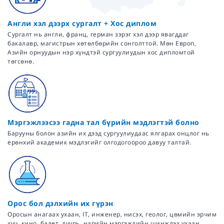
Англи хэл дээрх сургалт + Хос диплом
Сургалт нь англи, франц, герман зэрэг хэл дээр явагддаг
бакалавр, магистрын хөтөлбөрийн сонголттой. Мөн Европ,
Азийн орнуудын нэр хүндтэй сургуулиудын хос дипломтой
төгсөнө.
Мэргэжлээсээ гадна тал бүрийн мэдлэгтэй болно
Барууны болон азийн их дээд сургуулиудаас ялгарах онцлог нь
ерөнхий академик мэдлэгийг олгодогоороо давуу талтай.
Орос бол дэлхийн их гүрэн
Оросын анагаах ухаан, IT, инженер, нисэх, геолог, цөмийн эрчим
хүч, кино, балет, дуурь, нарийн мэргэжлийн шинжлэх ухаан,