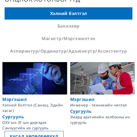
Хэлний бэлтгэл
Бакалавр
Магистр/Мэргэжилтэн
Аспирантур/Ординатур/Адъюнкутр/Ассистентур
Мэргэшил
Мэргэшил
Хэлний бэлтгэл (Санхүү, Эдийн
Инженер - техникийн чиглэл
засаг)
Сургууль
Сургууль
Умард арктикийн холбооны их
ОХУ-ын ЗГ-ын дэргэдэх
сургууль
Санхүүгийн их сургууль
БУСАД ХӨТӨЛБӨРҮҮД