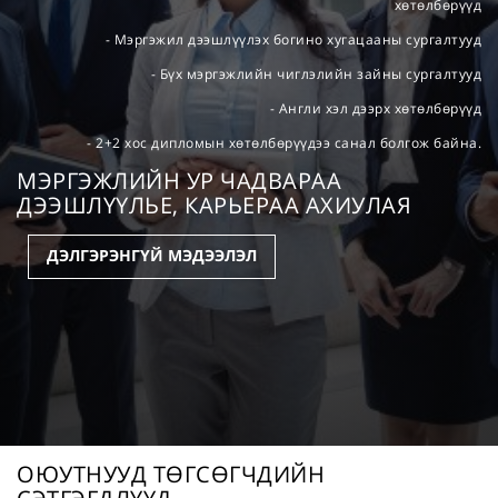
хөтөлбөрүүд
- Мэргэжил дээшлүүлэх богино хугацааны сургалтууд
- Бүх мэргэжлийн чиглэлийн зайны сургалтууд
- Англи хэл дээрх хөтөлбөрүүд
- 2+2 хос дипломын хөтөлбөрүүдээ санал болгож байна.
МЭРГЭЖЛИЙН УР ЧАДВАРАА
ДЭЭШЛҮҮЛЬЕ, КАРЬЕРАА АХИУЛАЯ
ДЭЛГЭРЭНГҮЙ МЭДЭЭЛЭЛ
ОЮУТНУУД ТӨГСӨГЧДИЙН