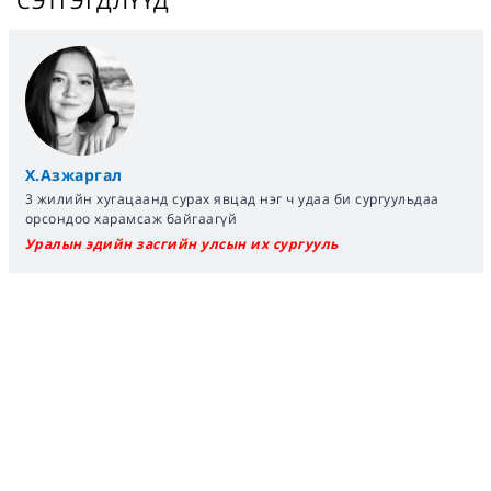
СЭТГЭГДЛҮҮД
Х.Азжаргал
3 жилийн хугацаанд сурах явцад нэг ч удаа би сургуульдаа
орсондоо харамсаж байгаагүй
Уралын эдийн засгийн улсын их сургууль