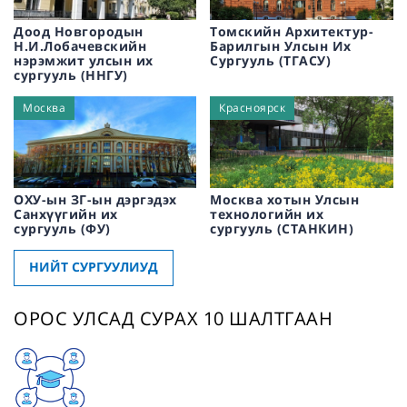
Доод Новгородын
Томскийн Архитектур-
Н.И.Лобачевскийн
Барилгын Улсын Их
нэрэмжит улсын их
Сургууль (ТГАСУ)
сургууль (ННГУ)
Москва
Красноярск
ОХУ-ын ЗГ-ын дэргэдэх
Москва хотын Улсын
Санхүүгийн их
технологийн их
сургууль (ФУ)
сургууль (СТАНКИН)
НИЙТ СУРГУУЛИУД
ОРОС УЛСАД СУРАХ 10 ШАЛТГААН