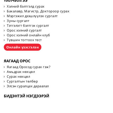
ҮЙЛЧИЛГЭЭ
Хэлний бэлтгэлд сурах
Бакалавр, Магистр, Доктороор сурах
Мэргэжил дээшлүүлэх сургалт
Зуны сургалт
Тэтгэлэгт бэлтгэх сургалт
Орос хэлний сургалт
Орос хэлний онлайн клуб
Түвшин тогтоох тест
Онлайн үзэсгэлэн
ЯАГААД ОРОС
Яагаад Оросод сурах гэж?
Амьдрах нөхцөл
Сурах нөхцөл
Сургалтын төлбөр
Элсэн суралцах дараалал
БИДЭНТЭЙ НЭГДЭЭРЭЙ