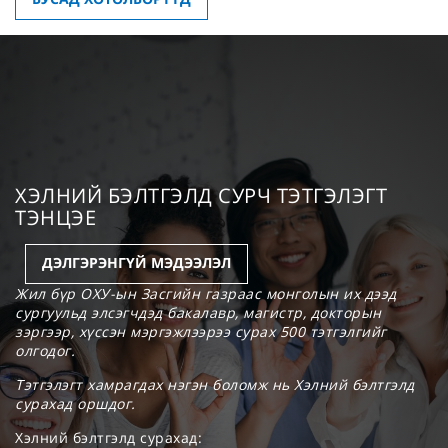
ХЭЛНИЙ БЭЛТГЭЛД СУРЧ ТЭТГЭЛЭГТ
ТЭНЦЭЕ
ДЭЛГЭРЭНГҮЙ МЭДЭЭЛЭЛ
Жил бүр ОХУ-ын Засгийн газраас монголын их дээд
сургуульд элсэгчдэд бакалавр, магистр, докторын
зэргээр, хүссэн мэргэжлээрээ сурах 500 тэтгэлгийг
олгодог.
Тэтгэлэгт хамрагдах нэгэн боломж нь Хэлний бэлтгэлд
сурахад оршдог.
Хэлний бэлтгэлд сурахад: