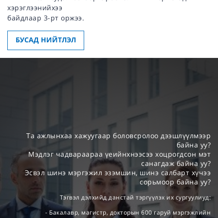
хэрэглээнийхээ
байдлаар 3-рт оржээ.
БУСАД НИЙТЛЭЛ
Та ажлынхаа хажуугаар боловсролоо дээшлүүлмээр
байна уу?
Мэдлэг чадвараараа үеийнхнээсээ хоцрогдсон мэт
санагдаж байна уу?
Эсвэл шинэ мэргэжил эзэмшин, шинэ салбарт хүчээ
сорьмоор байна уу?
Тэгвэл дэлхийд данстай тэргүүлэх их сургуулиуд:
- Бакалавр, магистр, докторын 600 гаруй мэргэжлийн