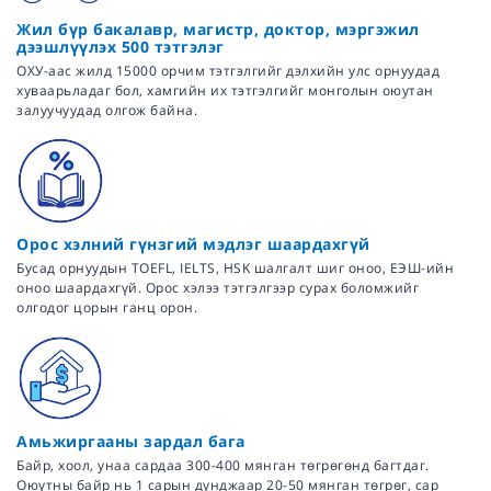
Жил бүр бакалавр, магистр, доктор, мэргэжил
дээшлүүлэх 500 тэтгэлэг
ОХУ-аас жилд 15000 орчим тэтгэлгийг дэлхийн улс орнуудад
хуваарьладаг бол, хамгийн их тэтгэлгийг монголын оюутан
залуучуудад олгож байна.
Орос хэлний гүнзгий мэдлэг шаардахгүй
Бусад орнуудын TOEFL, IELTS, HSK шалгалт шиг оноо, ЕЭШ-ийн
оноо шаардахгүй. Орос хэлээ тэтгэлгээр сурах боломжийг
олгодог цорын ганц орон.
Амьжиргааны зардал бага
Байр, хоол, унаа сардаа 300-400 мянган төгрөгөнд багтдаг.
Оюутны байр нь 1 сарын дунджаар 20-50 мянган төгрөг, сар