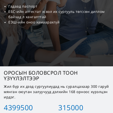
Гадаад паспорт
ЕБС-ийн аттестат эсвэл их сургууль төгссөн диплом
байхад л хангалттай
ЕЭШ-ийн оноо хамаарахгүй
ОРОСЫН БОЛОВСРОЛ ТООН
ҮЗҮҮЛЭЛТЭЭР
Жил бүр их дээд сургуулиудад нь суралцахаар 300 гаруй
мянган оюутан залуучууд дэлхийн 168 орноос хүрэлцэн
ирдэг.
4399500
315000