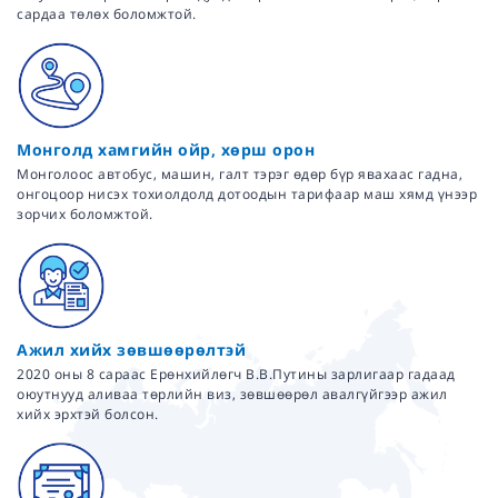
сардаа төлөх боломжтой.
Монголд хамгийн ойр, хөрш орон
Монголоос автобус, машин, галт тэрэг өдөр бүр явахаас гадна,
онгоцоор нисэх тохиолдолд дотоодын тарифаар маш хямд үнээр
зорчих боломжтой.
Ажил хийх зөвшөөрөлтэй
2020 оны 8 сараас Ерөнхийлөгч В.В.Путины зарлигаар гадаад
оюутнууд аливаа төрлийн виз, зөвшөөрөл авалгүйгээр ажил
хийх эрхтэй болсон.