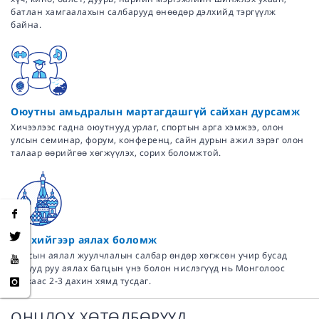
батлан хамгаалахын салбарууд өнөөдөр дэлхийд тэргүүлж
байна.
Оюутны амьдралын мартагдашгүй сайхан дурсамж
Хичээлээс гадна оюутнууд урлаг, спортын арга хэмжээ, олон
улсын семинар, форум, конференц, сайн дурын ажил зэрэг олон
талаар өөрийгөө хөгжүүлэх, сорих боломжтой.
Дэлхийгээр аялах боломж
Оросын аялал жуулчлалын салбар өндөр хөгжсөн учир бусад
орнууд руу аялах багцын үнэ болон нислэгүүд нь Монголоос
явахаас 2-3 дахин хямд тусдаг.
ОНЦЛОХ ХӨТӨЛБӨРҮҮД