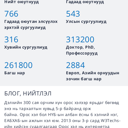
Нийт оюутнууд
Гадаад оюутнууд
766
543
Гадаад оюутан элсүүлэх
Улсын сургуулиуд
эрхтэй сургуулиуд
316
313200
Хувийн сургуулиуд
Доктор, PhD,
Профессорууд
261800
2884
Багш нар
Европ, Азийн орнуудын
зочин багш нар
БЛОГ, НИЙТЛЭЛ
Дэлхийн 300 сая орчим хүн орос хэлээр ярьдаг бөгөөд
энэ нь тархалтын хувьд 5-р байранд орж
байна. Орос хэл бол НҮБ-ын албан ёсны 6 хэлний нэг,
ЕАБХАБ-ын ажлын хэл юм. 2013 оны 3-р сард W3Techs-
ийн хийсэн судалгаагаар Орос хэл нь интернетэд