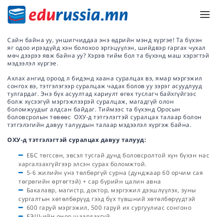
Сайн байна уу, уншигчиддаа энэ өдрийн мэнд хүргэе! Та бүхэн
яг одоо ирээдүйд хэн болохоо эргэцүүлэн, шийдвэр гаргах чухал
мөч дээрээ явж байна уу? Хэрэв тийм бол та бүхэнд маш хэрэгтэй
мэдээлэл хүргэе.
Ахлах ангид ороод л бидэнд хаана суралцах вэ, ямар мэргэжил
сонгох вэ, тэтгэлэгээр суралцаж чадах болов уу зэрэг асуудлууд
тулгардаг. Энэ бүх асуултад хариулт өгөх туслагч байхгүйгээс
болж хүсээгүй мэргэжлээрэй суралцаж, магадгүй олон
боломжуудыг алдсан байдаг. Тиймээс та бүхэнд Оросын
боловсролын төвөөс ОХУ-д тэтгэлэгтэй суралцах талаар болон
тэтгэлэгийн давуу талуудын талаар мэдээлэл хүргэж байна.
ОХУ-д тэтгэлэгтэй суралцах
давуу талууд
:
ЕБС төгссөн, эвсэл тусгай дунд боловсролтой хүн бүхэн нас
харгалзахгүйгээр элсэн сурах боломжтой.
5-6 жилийн үнэ төлбөргүй сурна (дунджаар 60 орчим сая
төгрөгийн өртөгтэй) + сар бүрийн цалин авна
Бакалавр, магистр, доктор, мэргэжил дээшлүүлэх, зуны
сургалтын хөтөлбөрүүд гээд бүх түвшний хөтөлбөрүүдтэй
600 гаруй мэргэжил, 500 гаруй их сургуулиас сонгоно
ЕЭШ-ийн оноо шаардахгүй