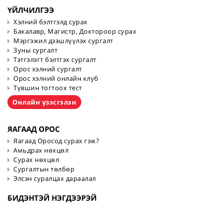
ҮЙЛЧИЛГЭЭ
Хэлний бэлтгэлд сурах
Бакалавр, Магистр, Доктороор сурах
Мэргэжил дээшлүүлэх сургалт
Зуны сургалт
Тэтгэлэгт бэлтгэх сургалт
Орос хэлний сургалт
Орос хэлний онлайн клуб
Түвшин тогтоох тест
Онлайн үзэсгэлэн
ЯАГААД ОРОС
Яагаад Оросод сурах гэж?
Амьдрах нөхцөл
Сурах нөхцөл
Сургалтын төлбөр
Элсэн суралцах дараалал
БИДЭНТЭЙ НЭГДЭЭРЭЙ