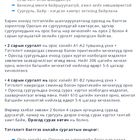
Банкинд мөнгө байршуулахгүй, ажил хийх зөвшөөрөлтэй
Сургууль, байр - нэгдсэн кампус хотхонд байрлана
Харин энэхүү тэтгэлгийн шалгаруулалтанд ороход нь бэлтгэх
зорилгоор Оросын их сургуулиудтай хамтарсан, эдгээр
сургуулиудынх нь орос багш нар хичээлийг нь орох 2 болон 4
сарын хугацаатай онлайн сургалт зарлагдсан байгаа.
• 2 сарын сургалт
нь орос хэлийг А1-А2 түвшинд үзнэ +
Тэтгэлэгт хамрагдах семинар болон практикийн хичээлүүд орно
+ Оросод сургуульдаа очоод сурах хүртэл холбогдох мэдээлэл
зөвлөгөө зааварчилгааг өгөөд явна. Нийт 306 цагийн хичээл
орно, монгол багшийн хичээлтэй нийлээд өдөрт 5-6 цагаар
хичээллэнэ.
• 4 сарын сургалт нь
орос хэлийг В1-В2 түвшинд үзнэ +
Тэтгэлэгт хамрагдах семинар болон практикийн хичээлүүд орно
+ Оросод сургуульдаа очоод сурах хүртэл холбогдох мэдээлэл,
зааварчилгааг өгөөд явна. Нийт 610 цагийн хичээл орно, монгол
багшийн хичээлтэй нийлээд өдөрт 5-6 цагаар хичээллэнэ.
Өөрөөр хэлбэл зөвхөн 2 болон 4 сарын хугацаанд сураад
дуусахгүй, намар нь сургууль дээрээ очоод сурах хүртэл тантай
хамт байж,
Оросод сурах хөтөч
нь болно.
Тэтгэлэгт бэлтгэх онлайн сургалтын онцлог:
Орос хэлийг нь Оросын их сургуулийн багш нар заана