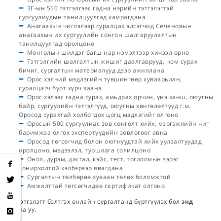
ЗГ-ын 550 тэтгэлгээс гадна нэрийн тэтгэлэгтэй
сургуулиудын танилцуулгад хамрагдана
Анагаахын чиглэлээр суралцах элсэгчид Сеченовын
анагаахын их сургуулийн сонгон шалгаруулалтын
танилцуулгад оролцоно
Монголын шилдэг багш нар нэмэлтээр хичээл орно
Тэтгэлгийн шалгалтын жишиг даалгаврууд, ном сурах
бичиг, сургалтын материалууд дээр ажиллана
Орос хэлний мэдлэгийн түвшингөөр хуваарьлан,
суралцагч бүрт хүрч заана
Орос хэлээс гадна сурах, амьдрах орчин, үнэ ханш, оюутны
байр, сургуулийн тэтгэлгүүд, оюутны хөнгөлөлтүүд г.м.
Оросод сурахтай холбогдох цогц мэдлэгийг олгоно
Оросын 500 сургуулиас зөв сонголт хийх, мэргэжлийн чиг
баримжаа олгох экспертүүдийн зөвлөгөөг авна
Оросод төгсөгчид болон оютнуудтай хийх уулзалтуудад
оролцоно, мэдээлэл, туршлага солилцоно
Онол, дүрэм, дасгал, кэйс, тест, тоглоомын зэрэг
сонирхолтой хэлбэрээр явагдана
Сургалтын төлбөрөө хуваан төлөх боломжтой
Амжилттай төгсөгчидөө сертификат олгоно
Та Тэтгэлэгт бэлтгэх онлайн сургалтанд бүртгүүлэх бол
энд
дарна уу.