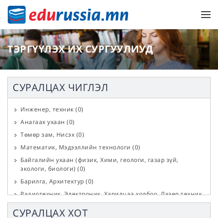
ТЭРГҮҮЛЭХ ИХ СУРГУУЛИУД
СУРАЛЦАХ ЧИГЛЭЛ
Инженер, техник
(
0
)
Анагаах ухаан
(
0
)
Төмөр зам, Нисэх
(
0
)
Математик, Мэдээллийн технологи
(
0
)
Байгалийн ухаан (физик, Хими, геологи, газар зүй,
экологи, биологи)
(
0
)
Барилга, Архитектур
(
0
)
Радиотехник, Электроник, Харилцаа холбоо, Лазер техник
(
0
)
СУРАЛЦАХ ХОТ
Эрчим хүч, Цахилгаан, Дулаан
(
0
)