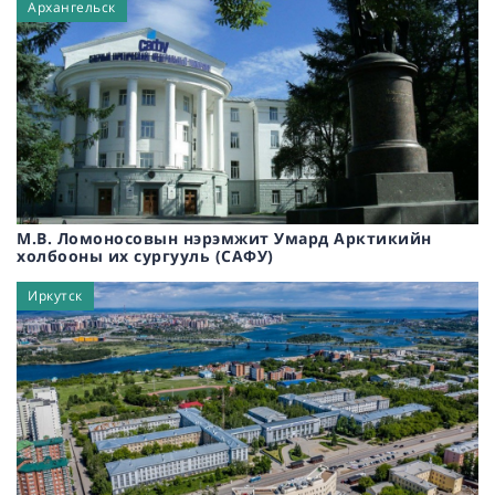
Архангельск
М.В. Ломоносовын нэрэмжит Умард Арктикийн
холбооны их сургууль (САФУ)
Иркутск