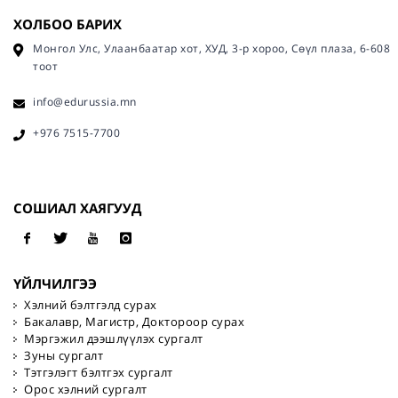
ХОЛБОО БАРИХ
Монгол Улс, Улаанбаатар хот, ХУД, 3-р хороо, Сөүл плаза, 6-608
тоот
info@edurussia.mn
+976 7515-7700
СОШИАЛ ХАЯГУУД
ҮЙЛЧИЛГЭЭ
Хэлний бэлтгэлд сурах
Бакалавр, Магистр, Доктороор сурах
Мэргэжил дээшлүүлэх сургалт
Зуны сургалт
Тэтгэлэгт бэлтгэх сургалт
Орос хэлний сургалт