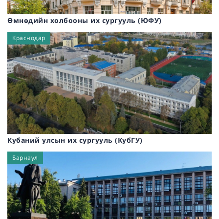
Өмнөдийн холбооны их сургууль (ЮФУ)
Краснодар
Кубаний улсын их сургууль (КубГУ)
Барнаул