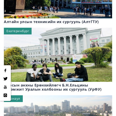
Алтайн улсын техникийн их сургууль (АлтГТУ)
Екатеринбург
Оросын анхны Ерөнхийлөгч Б.Н.Ельцины
нэрэмжит Уралын холбооны их сургууль (УрФУ)
Барнаул