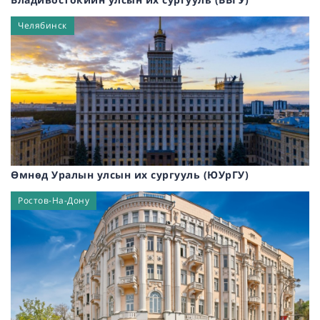
Элиста
(
0
)
Философи, Шашин судлал, Теологи, Ёс зүй
(
0
)
Тамбов
(
0
)
Челябинск
Соёл урлаг, Спорт
(
0
)
Тюмень
(
0
)
Дүрслэх урлаг, Дизайн
(
0
)
Волгоград
(
0
)
Новочеркасск
(
0
)
Белгород
(
0
)
Майкоп
(
0
)
Кемерово
(
0
)
Пермь
(
0
)
Нижний Новгород
(
0
)
Өмнөд Уралын улсын их сургууль (ЮУрГУ)
Краснодар
(
0
)
Ростов-На-Дону
Челябинск
(
0
)
Уфа
(
0
)