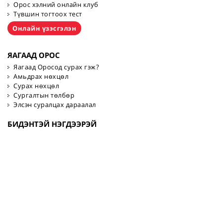
Орос хэлний онлайн клуб
Түвшин тогтоох тест
Онлайн үзэсгэлэн
ЯАГААД ОРОС
Яагаад Оросод сурах гэж?
Амьдрах нөхцөл
Сурах нөхцөл
Сургалтын төлбөр
Элсэн суралцах дараалал
БИДЭНТЭЙ НЭГДЭЭРЭЙ