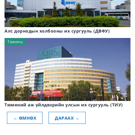
Алс дорнодын холбооны их сургууль (ДВФУ)
Тюмень
Тюмений аж үйлдвэрийн улсын их сургууль (ТИУ)
←
ӨМНӨХ
ДАРААХ
→