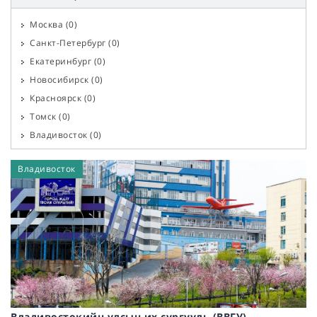
Машин, Механизм, Тээвэр
(
0
)
Москва
(
0
)
Физик, Хими, Цөмийн технологи, Атомын станц
(
0
)
Санкт-Петербург
(
0
)
Хүнсний технологи
(
0
)
Екатеринбург
(
0
)
Байгаль орчны менежмент
(
0
)
Новосибирск
(
0
)
Уул уурхай, Нефть, Газ, Газар, Геодези
(
0
)
Красноярск
(
0
)
Нанотехнологи, наноматериалууд, Инноваци
(
0
)
Томск
(
0
)
Хөнгөн үйлдвэрлэл (даавуу, хэвлэл, загвар г.м.)
(
0
)
Владивосток
(
0
)
Хөдөө аж ахуй, Агрономи, Мал эмнэлэг, Зоотехник
(
0
)
Горно-Алтайск
(
0
)
Сэтгэл судлал, сэтгүүл зүй
(
0
)
Владивосток
Хабаровск
(
0
)
Эдийн засаг, Менежмент, Хүний нөөц, Маркетинг
(
0
)
Якутск
(
0
)
Төрийн удирдлага, ОУХарилцаа, Улс төр, Социологи
(
0
)
Кызыл
(
0
)
Худалдаа, Бараа судлал,
(
0
)
Ростов-на-Дону
(
0
)
Хууль, Эрх зүй
(
0
)
Улаан-Үүд
(
0
)
Реклам, Олон нийттэй харилцах, ТВ, Радио
(
0
)
Эрхүү
(
0
)
Аялал жуулчлал, Зочид буудал, Ресторан
(
0
)
Барнаул
(
0
)
Боловсрол ба сургах хүмүүжүүлэх
(
0
)
Архангельск
(
0
)
Түүх, Археологи, Архив, Антропологи
(
0
)
Владивостокийн улсын их сургууль (ВВГУ)