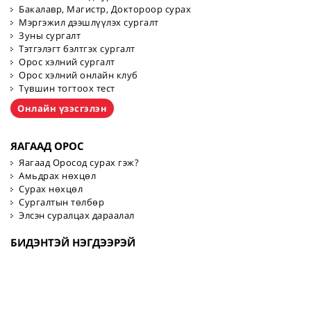
Бакалавр, Магистр, Доктороор сурах
Мэргэжил дээшлүүлэх сургалт
Зуны сургалт
Тэтгэлэгт бэлтгэх сургалт
Орос хэлний сургалт
Орос хэлний онлайн клуб
Түвшин тогтоох тест
Онлайн үзэсгэлэн
ЯАГААД ОРОС
Яагаад Оросод сурах гэж?
Амьдрах нөхцөл
Сурах нөхцөл
Сургалтын төлбөр
Элсэн суралцах дараалал
БИДЭНТЭЙ НЭГДЭЭРЭЙ