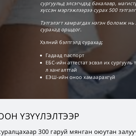
сургуульд элсэгчдэд бакалавр, магист
хүссэн мэргэжлээрээ сурах 500 тэтгэлг
Тэтгэлэгт хамрагдах нэгэн боломж нь
сурахад оршдог.
Хэлний бэлтгэлд сурахад:
Гадаад паспорт
ЕБС-ийн аттестат эсвэл их сургууль
л хангалттай
ЕЭШ-ийн оноо хамаарахгүй
ООН ҮЗҮҮЛЭЛТЭЭР
 суралцахаар 300 гаруй мянган оюутан залу