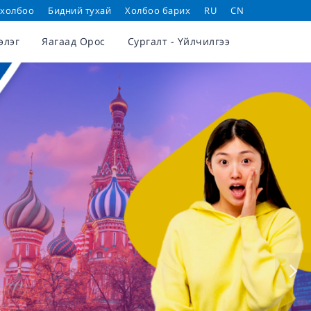
 холбоо
Бидний тухай
Холбоо барих
RU
CN
элэг
Яагаад Орос
Сургалт - Үйлчилгээ