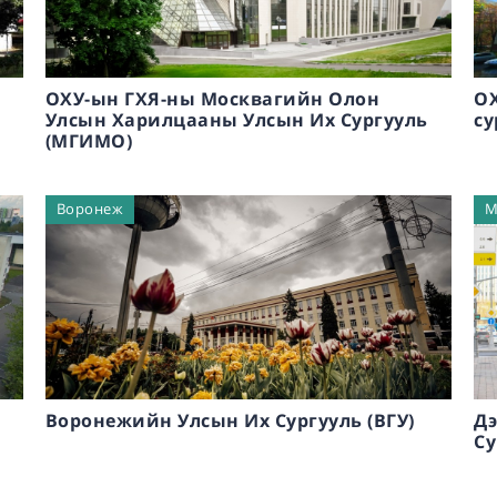
ОХУ-ын ГХЯ-ны Москвагийн Олон
ОХ
Улсын Харилцааны Улсын Их Сургууль
су
(МГИМО)
Воронеж
М
Воронежийн Улсын Их Сургууль (ВГУ)
Дэ
Су