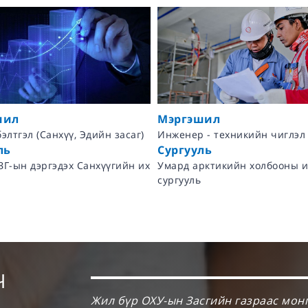
шил
Мэргэшил
 - техникийн чиглэл
Байгалийн шинжлэх ухааны 
ль
Сургууль
рктикийн холбооны их
Умард арктикийн холбооны и
сургууль
Ч
Жил бүр ОХУ-ын Засгийн газраас мон