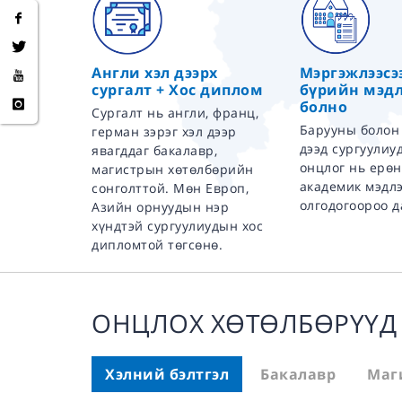
Англи хэл дээрх
Мэргэжлээсэ
сургалт + Хос диплом
бүрийн мэдл
болно
Сургалт нь англи, франц,
Барууны болон
герман зэрэг хэл дээр
дээд сургуулиу
явагддаг бакалавр,
онцлог нь ерө
магистрын хөтөлбөрийн
академик мэдл
сонголттой. Мөн Европ,
олгодогоороо д
Азийн орнуудын нэр
хүндтэй сургуулиудын хос
дипломтой төгсөнө.
ОНЦЛОХ ХӨТӨЛБӨРҮҮД
Хэлний бэлтгэл
Бакалавр
Маг