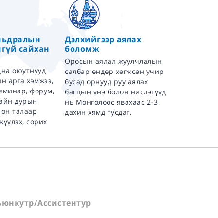
мьдралын
Дэлхийгээр аялах
гүй сайхан
боломж
Оросын аялал жуулчлалын
дна оюутнууд
салбар өндөр хөгжсөн учир
ын арга хэмжээ,
бусад орнууд руу аялах
еминар, форум,
багцын үнэ болон нислэгүүд
сайн дурын
нь Монголоос явахаас 2-3
лон талаар
дахин хямд тусдаг.
жүүлэх, сорих
юнкутр/Ассистентур