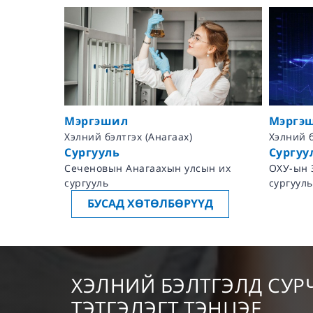
Мэргэшил
Мэргэ
Хэлний бэлтгэл (Санхүү, Эдийн засаг)
Инженер
Сургууль
Сургуу
ын их
ОХУ-ын ЗГ-ын дэргэдэх Санхүүгийн их
Умард а
сургууль
сургууль
БУСАД ХӨТӨЛБӨРҮҮД
ХЭЛНИЙ БЭЛТГЭЛД СУР
ТЭТГЭЛЭГТ ТЭНЦЭЕ