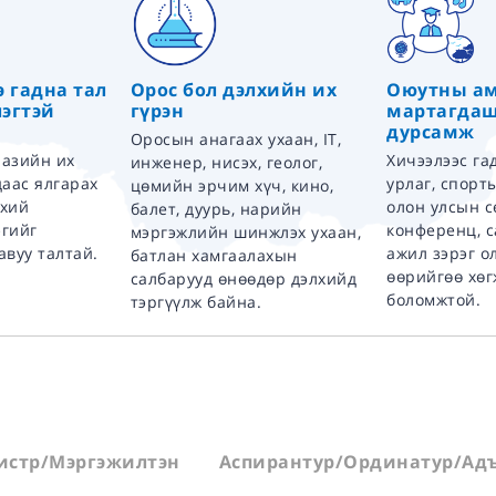
э гадна тал
Орос бол дэлхийн их
Оюутны а
эгтэй
гүрэн
мартагдаш
дурсамж
Оросын анагаах ухаан, IT,
 азийн их
Хичээлээс га
инженер, нисэх, геолог,
даас ялгарах
урлаг, спорт
цөмийн эрчим хүч, кино,
нхий
олон улсын с
балет, дуурь, нарийн
эгийг
конференц, 
мэргэжлийн шинжлэх ухаан,
авуу талтай.
ажил зэрэг о
батлан хамгаалахын
өөрийгөө хөг
салбарууд өнөөдөр дэлхийд
боломжтой.
тэргүүлж байна.
истр/Мэргэжилтэн
Аспирантур/Ординатур/Адъ