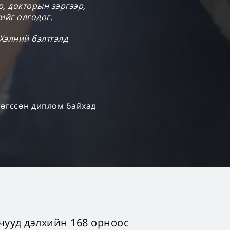
р, докторын зэргээр,
ийг олгодог.
 Хэлний бэлтгэлд
 төгссөн диплом байхад
учууд дэлхийн 168 орноос