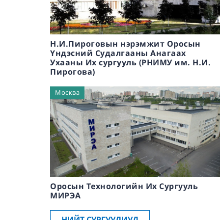
Н.И.Пироговын нэрэмжит Оросын
Үндэсний Судалгааны Анагаах
Ухааны Их сургууль (РНИМУ им. Н.И.
Пирогова)
Москва
Оросын Технологийн Их Сургууль
МИРЭА
НИЙТ СУРГУУЛИУД