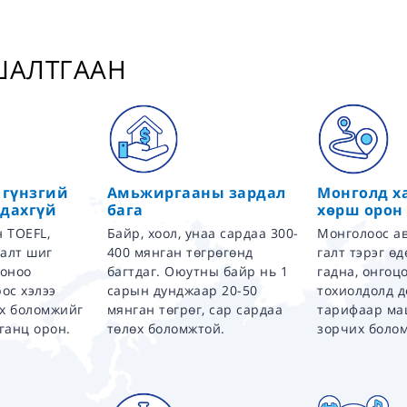
 ШАЛТГААН
 гүнзгий
Амьжиргааны зардал
Монголд х
дахгүй
бага
хөрш орон
 TOEFL,
Байр, хоол, унаа сардаа 300-
Монголоос ав
галт шиг
400 мянган төгрөгөнд
галт тэрэг ө
 оноо
багтдаг. Оюутны байр нь 1
гадна, онгоц
ос хэлээ
сарын дунджаар 20-50
тохиолдолд 
ах боломжийг
мянган төгрөг, сар сардаа
тарифаар ма
ганц орон.
төлөх боломжтой.
зорчих боло