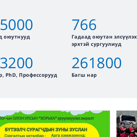
5000
766
д оюутнууд
Гадаад оюутан элсүүлэх
эрхтэй сургуулиуд
3200
261800
р, PhD, Профессорууд
Багш нар