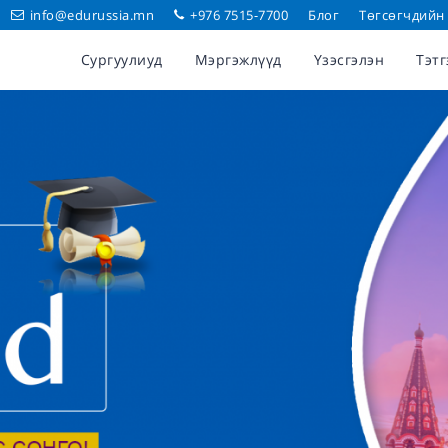
info@edurussia.mn
+976 7515-7700
Блог
Төгсөгчдийн
Сургуулиуд
Мэргэжлүүд
Үзэсгэлэн
Тэтг