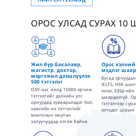
ОРОС УЛСАД СУРАХ 10
Жил бүр бакалавр,
Орос хэлний
магистр, доктор,
мэдлэг шаар
мэргэжил дээшлүүлэх
Бусад орнуудын
500 тэтгэлэг
IELTS, HSK шал
ОХУ-аас жилд 15000 орчим
оноо, ЕЭШ-ийн
тэтгэлгийг дэлхийн улс
шаардахгүй. Ор
орнуудад хуваарьладаг бол,
тэтгэлгээр сур
хамгийн их тэтгэлгийг
олгодог цорын 
монголын оюутан
залуучуудад олгож байна.