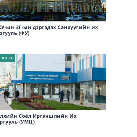
У-ын ЗГ-ын дэргэдэх Санхүүгийн их
ргууль (ФУ)
осква
лхийн Соёл Иргэншлийн Их
ргууль (УМЦ)