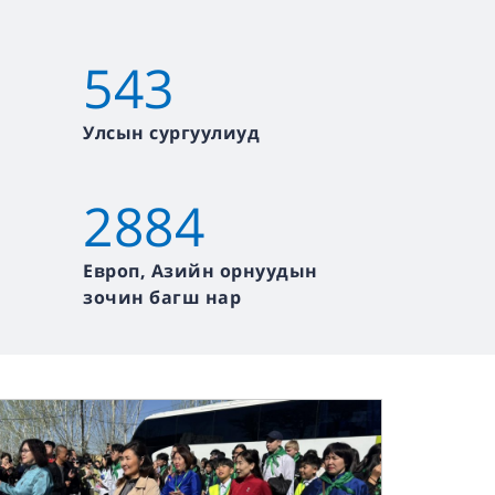
543
Улсын сургуулиуд
2884
Европ, Азийн орнуудын
зочин багш нар