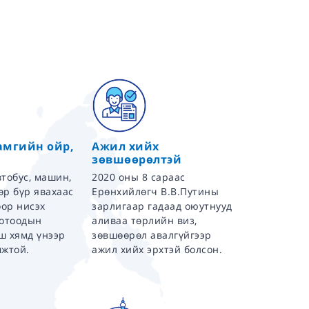
амгийн ойр,
Ажил хийх
зөвшөөрөлтэй
тобус, машин,
2020 оны 8 сараас
дөр бүр явахаас
Ерөнхийлөгч В.В.Путины
оор нисэх
зарлигаар гадаад оюутнууд
дотоодын
аливаа төрлийн виз,
ш хямд үнээр
зөвшөөрөл авалгүйгээр
мжтой.
ажил хийх эрхтэй болсон.