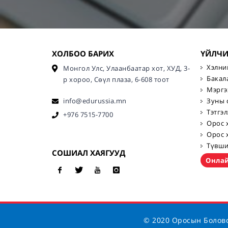
ХОЛБОО БАРИХ
ҮЙЛЧ
Хэлни
Монгол Улс, Улаанбаатар хот, ХУД, 3-
Бакал
р хороо, Сөүл плаза, 6-608 тоот
Мэргэ
info@edurussia.mn
Зуны 
Тэтгэл
+976 7515-7700
Орос 
Орос 
Түвши
СОШИАЛ ХАЯГУУД
Онлай
© 2020 Оросын Боловс