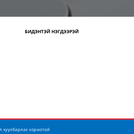
БИДЭНТЭЙ НЭГДЭЭРЭЙ
л хуулбарлах хориотой