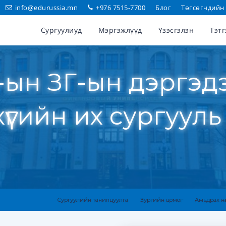
info@edurussia.mn
+976 7515-7700
Блог
Төгсөгчдийн
Сургуулиуд
Мэргэжлүүд
Үзэсгэлэн
Тэтг