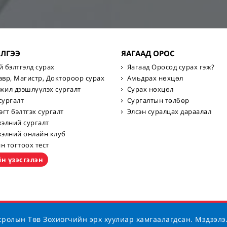
ИЛГЭЭ
ЯАГААД ОРОС
й бэлтгэлд сурах
Яагаад Оросод сурах гэж?
авр, Магистр, Доктороор сурах
Амьдрах нөхцөл
жил дээшлүүлэх сургалт
Сурах нөхцөл
сургалт
Сургалтын төлбөр
эгт бэлтгэх сургалт
Элсэн суралцах дараалал
хэлний сургалт
хэлний онлайн клуб
н тогтоох тест
н үзэсгэлэн
ролын Төв Зохиогчийн эрх хуулиар хамгаалагдсан. Мэдээлэ