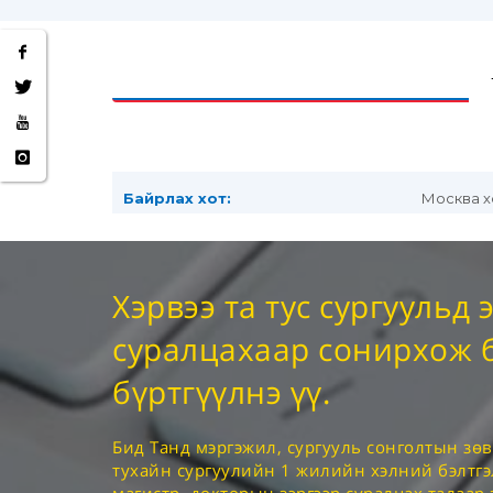
Хэрвээ та тус сургуульд 
суралцахаар сонирхож 
бүртгүүлнэ үү.
Бид Танд мэргэжил, сургууль сонголтын зөв
тухайн сургуулийн 1 жилийн хэлний бэлтгэ