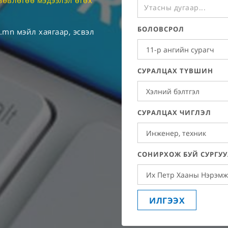
зөвлөгөө мэдээлэл өгөх
БОЛОВСРОЛ
a.mn
мэйл хаягаар, эсвэл
СУРАЛЦАХ ТҮВШИН
СУРАЛЦАХ ЧИГЛЭЛ
СОНИРХОЖ БУЙ СУРГУ
ИЛГЭЭХ