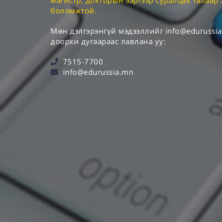
магистр, докторын зэргээр суралцах талаар 
боломжтой.
Мөн дэлгэрэнгүй мэдээллийг
info@edurussi
доорхи дугаараас лавлана уу:
7515-7700
info@edurussia.mn