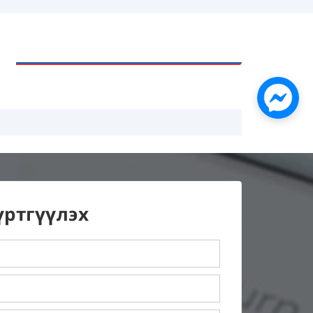
үртгүүлэх