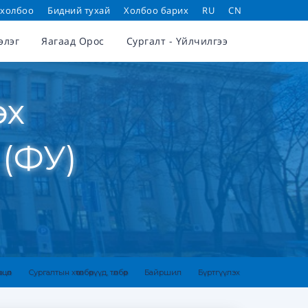
 холбоо
Бидний тухай
Холбоо барих
RU
CN
элэг
Яагаад Орос
Сургалт - Үйлчилгээ