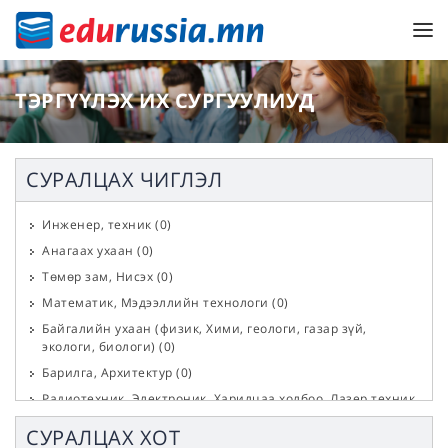
ТЭРГҮҮЛЭХ ИХ СУРГУУЛИУД
СУРАЛЦАХ ЧИГЛЭЛ
Инженер, техник
(
0
)
Анагаах ухаан
(
0
)
Төмөр зам, Нисэх
(
0
)
Математик, Мэдээллийн технологи
(
0
)
Байгалийн ухаан (физик, Хими, геологи, газар зүй,
экологи, биологи)
(
0
)
Барилга, Архитектур
(
0
)
Радиотехник, Электроник, Харилцаа холбоо, Лазер техник
(
0
)
СУРАЛЦАХ ХОТ
Эрчим хүч, Цахилгаан, Дулаан
(
0
)