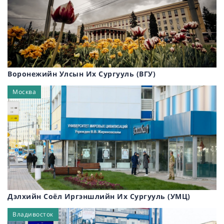
Воронежийн Улсын Их Сургууль (ВГУ)
Москва
Дэлхийн Соёл Иргэншлийн Их Сургууль (УМЦ)
Владивосток