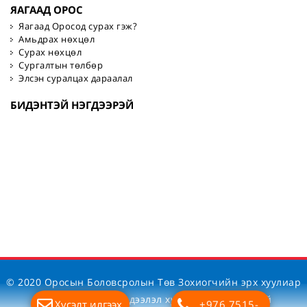
ЯАГААД ОРОС
Яагаад Оросод сурах гэж?
Амьдрах нөхцөл
Сурах нөхцөл
Сургалтын төлбөр
Элсэн суралцах дараалал
БИДЭНТЭЙ НЭГДЭЭРЭЙ
© 2020 Оросын Боловсролын Төв Зохиогчийн эрх хуулиар
хамгаалагдсан. Мэдээлэл хуулбарлах хориотой
Хүсэлт илгээх
+976 7515-