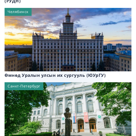
(РУДН)
Челябинск
Өмнөд Уралын улсын их сургууль (ЮУрГУ)
Санкт-Петербург