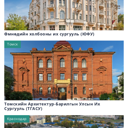
Өмнөдийн холбооны их сургууль (ЮФУ)
Томск
Томскийн Архитектур-Барилгын Улсын Их
Сургууль (ТГАСУ)
Краснодар