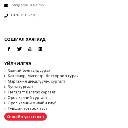
info@edurussia.mn
+976 7515-7700
СОШИАЛ ХАЯГУУД
ҮЙЛЧИЛГЭЭ
Хэлний бэлтгэлд сурах
Бакалавр, Магистр, Доктороор сурах
Мэргэжил дээшлүүлэх сургалт
Зуны сургалт
Тэтгэлэгт бэлтгэх сургалт
Орос хэлний сургалт
Орос хэлний онлайн клуб
Түвшин тогтоох тест
Онлайн үзэсгэлэн