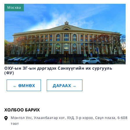
Москва
ОХУ-ын ЗГ-ын дэргэдэх Санхүүгийн их сургууль
(ФУ)
←
ӨМНӨХ
ДАРААХ
→
ХОЛБОО БАРИХ
Монгол Улс, Улаанбаатар хот, ХУД, 3-р хороо, Сөүл плаза, 6-608
тоот