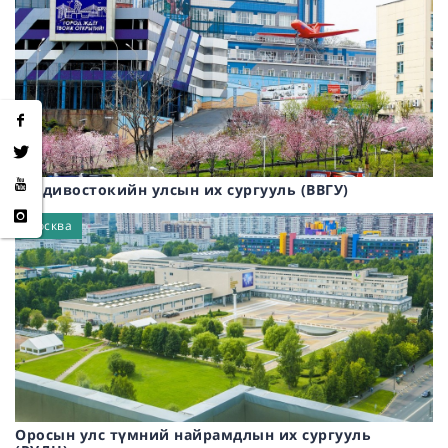
Владивостокийн улсын их сургууль (ВВГУ)
Москва
Оросын улс түмний найрамдлын их сургууль