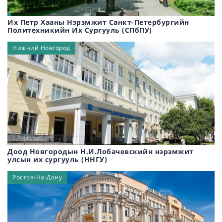
Их Петр Хааны Нэрэмжит Санкт-Петербургийн
Политехникийн Их Сургууль (СПбПУ)
Нижний Новгород
Доод Новгородын Н.И.Лобачевскийн нэрэмжит
улсын их сургууль (ННГУ)
Ростов-На-Дону