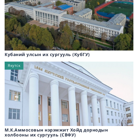
Кубаний улсын их сургууль (КубГУ)
Якутск
М.К.Аммосовын нэрэмжит Хойд дорнодын
холбооны их сургууль (СВФУ)