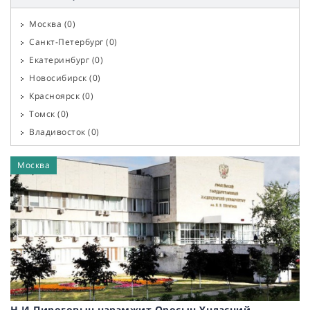
Машин, Механизм, Тээвэр
(
0
)
Москва
(
0
)
Физик, Хими, Цөмийн технологи, Атомын станц
(
0
)
Санкт-Петербург
(
0
)
Хүнсний технологи
(
0
)
Екатеринбург
(
0
)
Байгаль орчны менежмент
(
0
)
Новосибирск
(
0
)
Уул уурхай, Нефть, Газ, Газар, Геодези
(
0
)
Красноярск
(
0
)
Нанотехнологи, наноматериалууд, Инноваци
(
0
)
Томск
(
0
)
Хөнгөн үйлдвэрлэл (даавуу, хэвлэл, загвар г.м.)
(
0
)
Владивосток
(
0
)
Хөдөө аж ахуй, Агрономи, Мал эмнэлэг, Зоотехник
(
0
)
Горно-Алтайск
(
0
)
Сэтгэл судлал, сэтгүүл зүй
(
0
)
Москва
Хабаровск
(
0
)
Эдийн засаг, Менежмент, Хүний нөөц, Маркетинг
(
0
)
Якутск
(
0
)
Төрийн удирдлага, ОУХарилцаа, Улс төр, Социологи
(
0
)
Кызыл
(
0
)
Худалдаа, Бараа судлал,
(
0
)
Ростов-на-Дону
(
0
)
Хууль, Эрх зүй
(
0
)
Улаан-Үүд
(
0
)
Реклам, Олон нийттэй харилцах, ТВ, Радио
(
0
)
Эрхүү
(
0
)
Аялал жуулчлал, Зочид буудал, Ресторан
(
0
)
Барнаул
(
0
)
Боловсрол ба сургах хүмүүжүүлэх
(
0
)
Архангельск
(
0
)
Түүх, Археологи, Архив, Антропологи
(
0
)
Н.И.Пироговын нэрэмжит Оросын Үндэсний