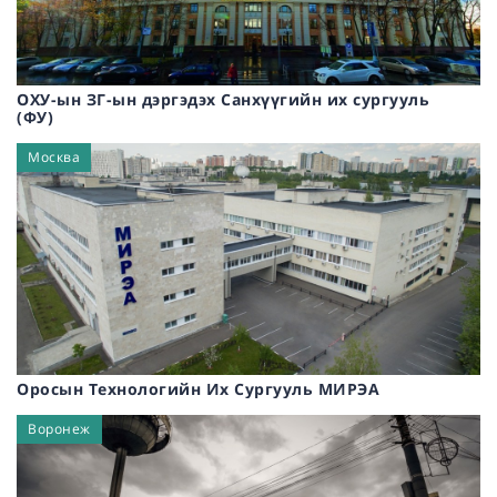
ОХУ-ын ЗГ-ын дэргэдэх Санхүүгийн их сургууль
(ФУ)
Москва
Оросын Технологийн Их Сургууль МИРЭА
Воронеж