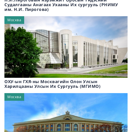
Элиста
(
0
)
Судалгааны Анагаах Ухааны Их сургууль (РНИМУ
Философи, Шашин судлал, Теологи, Ёс зүй
(
0
)
Тамбов
(
0
)
им. Н.И. Пирогова)
Соёл урлаг, Спорт
(
0
)
Тюмень
(
0
)
Дүрслэх урлаг, Дизайн
(
0
)
Москва
Волгоград
(
0
)
Новочеркасск
(
0
)
Белгород
(
0
)
Майкоп
(
0
)
Кемерово
(
0
)
Пермь
(
0
)
Нижний Новгород
(
0
)
Краснодар
(
0
)
ОХУ-ын ГХЯ-ны Москвагийн Олон Улсын
Челябинск
(
0
)
Харилцааны Улсын Их Сургууль (МГИМО)
Уфа
(
0
)
Москва