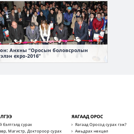
 он: Анхны “Оросын боловсролын
гэлэн expo-2016”
ИЛГЭЭ
ЯАГААД ОРОС
й бэлтгэлд сурах
Яагаад Оросод сурах гэж?
авр, Магистр, Доктороор сурах
Амьдрах нөхцөл