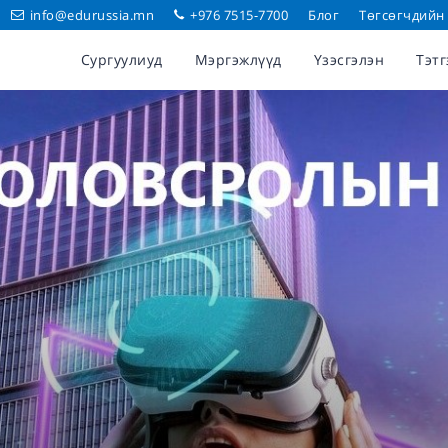
info@edurussia.mn
+976 7515-7700
Блог
Төгсөгчдийн
Сургуулиуд
Мэргэжлүүд
Үзэсгэлэн
Тэтг