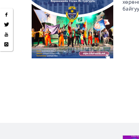
хөрөн
байгу