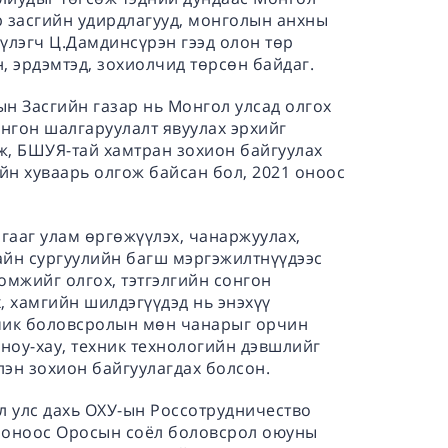
 засгийн удирдлагууд, монголын анхны
үүлэгч Ц.Дамдинсүрэн гээд олон төр
, эрдэмтэд, зохиолчид төрсөн байдаг.
ын Засгийн газар нь Монгол улсад олгох
онгон шалгаруулалт явуулах эрхийг
ж, БШУЯ-тай хамтран зохион байгуулах
ийн хуваарь олгож байсан бол, 2021 оноос
гааг улам өргөжүүлэх, чанаржуулах,
хайн сургуулийн багш мэргэжилтнүүдээс
омжийг олгох, тэтгэлгийн сонгон
, хамгийн шилдэгүүдэд нь энэхүү
емик боловсролын мөн чанарыг орчин
 ноу-хау, техник технологийн дэвшлийг
эн зохион байгуулагдах болсон.
ол улс дахь ОХУ-ын Россотрудничество
1 оноос Оросын соёл боловсрол оюуны