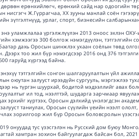
 дөрвөн ерөнхийлөгч, ерөнхий сайд нар одоогийн төр
н нисгэгч Ж.Гүррагчаа, XX зууны манлай соён гэгээр
йн зүтгэлтнүүд, урлаг, спорт, бизнесийн салбарынхан
 энэ уламжлалаа үргэлжлүүлэн 2013 оноос эхлэн ОХУ-
гийн хэмжээгээ 300 болгож нэмэгдүүлэн, тэтгэлгийн с
баатар дахь Оросын шинжлэх ухаан соёлын төвд олго
. Дээрх тоо жил бүр нэмэгдсээр 2016 онд 376 тэтгэлг
600 гаруйд хүргээд байна.
энэхүү тэтгэлгийн сонгон шалгаруулалтын үйл ажилла
лын оюутан залууст ирээдүйн сургууль, мэргэжлээ ту
дээр нь түргэн шуурхай, бодитой мэдээллийг авах бол
уулалтыг ил тод, нээлттэй, шударга зарчмаар явуулах
цах эрхийг хүртээх, Оросын дэлхийд үнэлэгдсэн акад
залууст таниулах, Оросын сүүлийн үеийн нээлт ололт,
лчлах зорилгоор жил бүр Оросын боловсролын үзэсгэл
019 онуудад тус үзэсгэлэн нь Русский дом буюу Монг
лагтай хамтран зохион байгуулагдаж байсан бол, 202