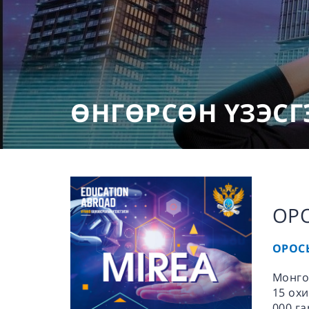
ӨНГӨРСӨН ҮЗЭСГ
ОР
ОРОС
Монго
15 охи
000 г