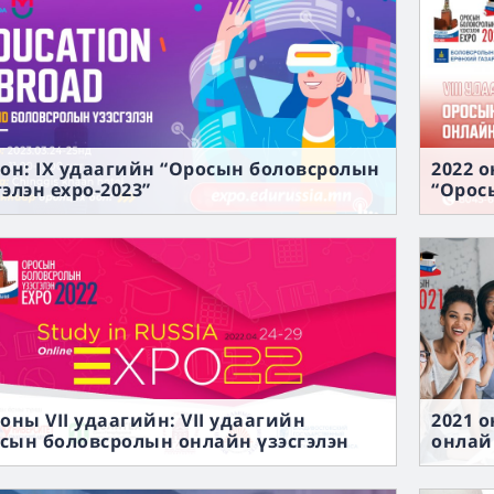
 он: IX удаагийн “Оросын боловсролын
2022 о
гэлэн expo-2023”
“Орос
expo-2
 оны VII удаагийн: VII удаагийн
2021 
сын боловсролын онлайн үзэсгэлэн
онлайн
-2022”