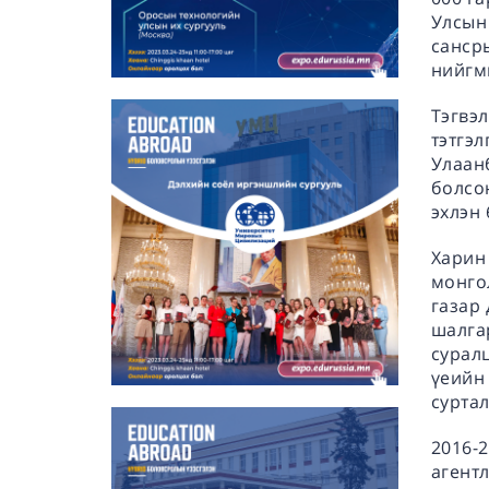
Улсын
сансры
нийгми
Тэгвэл
тэтгэл
Улаан
болсон
эхлэн 
Харин 
монго
газар 
шалгар
сурал
үеийн 
сурта
2016-2
агент