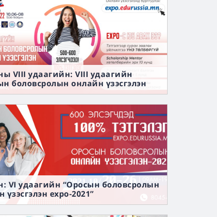
ны VIII удаагийн: VIII удаагийн
ын боловсролын онлайн үзэсгэлэн
022”
он: VI удаагийн “Оросын боловсролын
 үзэсгэлэн expo-2021”