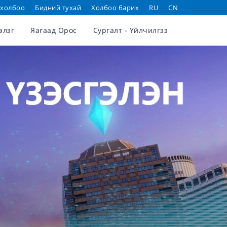
 холбоо
Бидний тухай
Холбоо барих
RU
CN
элэг
Яагаад Орос
Сургалт - Үйлчилгээ