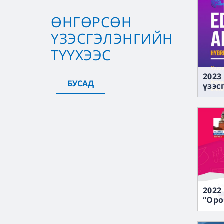
ӨНГӨРСӨН
ҮЗЭСГЭЛЭНГИЙН
ТҮҮХЭЭС
2023
БУСАД
үзэс
2022
“Оро
expo