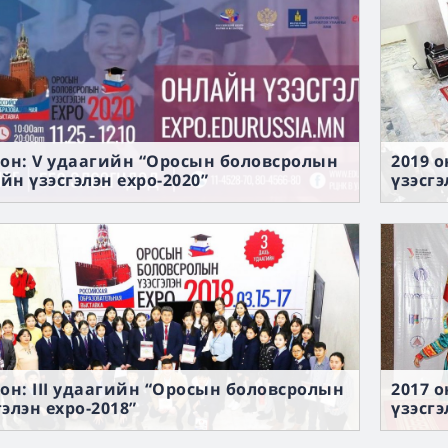
 он: V удаагийн “Оросын боловсролын
2019 
йн үзэсгэлэн expo-2020”
үзэсгэ
 он: III удаагийн “Оросын боловсролын
2017 
гэлэн expo-2018”
үзэсгэ