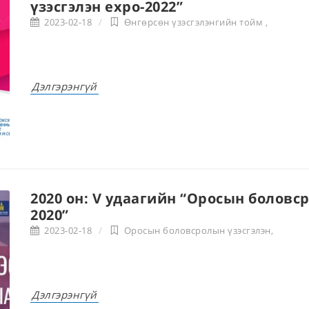
үзэсгэлэн expo-2022”
2023-02-18
Өнгөрсөн үзэсгэлэнгийн тойм
,
Дэлгэрэнгүй
2020 он: V удаагийн “Оросын боловс
2020”
2023-02-18
Оросын боловсролын үзэсгэлэн
,
Дэлгэрэнгүй