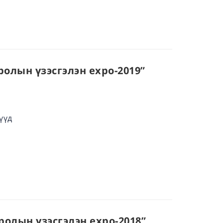
ролын үзэсгэлэн expo-2019”
үүд
сролын үзэсгэлэн expo-2018”