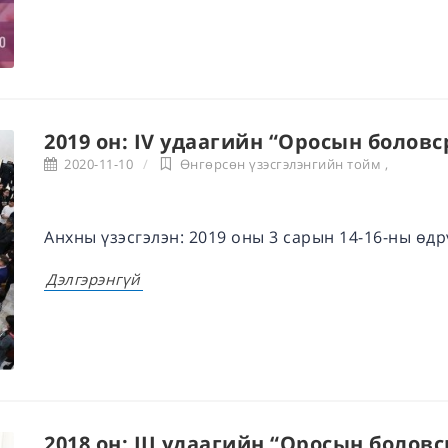
2019 он: IV удаагийн “Оросын боловс
2020-11-10
Өнгөрсөн үзэсгэлэнгийн тойм
,
Анхны үзэсгэлэн: 2019 оны 3 сарын 14-16-ны өдр
Дэлгэрэнгүй
2018 он: III удаагийн “Оросын болов