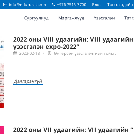
info@edurussia.mn
+976 7515-7700
Блог
Төгсөгчдийн
Сургуулиуд
Мэргэжлүүд
Үзэсгэлэн
Тэтг
2022 оны VIII удаагийн: VIII удааги
үзэсгэлэн expo-2022”
2023-02-18
Өнгөрсөн үзэсгэлэнгийн тойм
,
Дэлгэрэнгүй
2022 оны VII удаагийн: VII удаагий