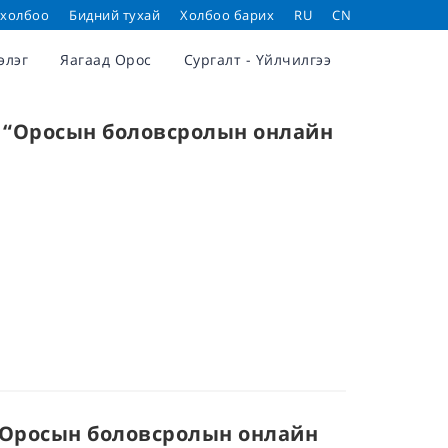
 холбоо
Бидний тухай
Холбоо барих
RU
CN
элэг
Яагаад Орос
Сургалт - Үйлчилгээ
йн “Оросын боловсролын онлайн
н “Оросын боловсролын онлайн