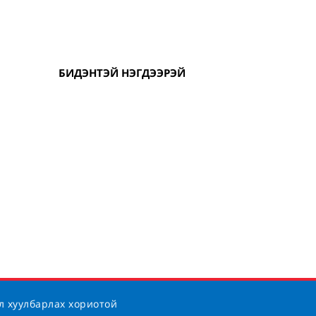
БИДЭНТЭЙ НЭГДЭЭРЭЙ
л хуулбарлах хориотой