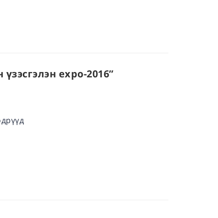
 үзэсгэлэн expo-2016”
өдрүүд