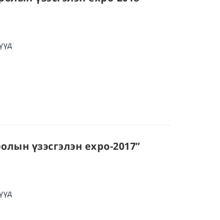
үүд
ролын үзэсгэлэн expo-2017”
үүд