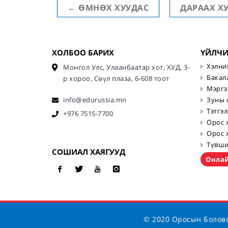
←
ӨМНӨХ ХУУДАС
ДАРААХ Х
ХОЛБОО БАРИХ
ҮЙЛЧ
Хэлни
Монгол Улс, Улаанбаатар хот, ХУД, 3-
Бакал
р хороо, Сөүл плаза, 6-608 тоот
Мэргэ
info@edurussia.mn
Зуны 
Тэтгэл
+976 7515-7700
Орос 
Орос 
Түвши
СОШИАЛ ХАЯГУУД
Онлай
© 2020 Оросын Боловс