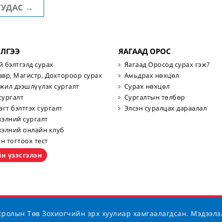
УУДАС
→
ИЛГЭЭ
ЯАГААД ОРОС
й бэлтгэлд сурах
Яагаад Оросод сурах гэж?
авр, Магистр, Доктороор сурах
Амьдрах нөхцөл
жил дээшлүүлэх сургалт
Сурах нөхцөл
сургалт
Сургалтын төлбөр
эгт бэлтгэх сургалт
Элсэн суралцах дараалал
хэлний сургалт
хэлний онлайн клуб
н тогтоох тест
н үзэсгэлэн
ролын Төв Зохиогчийн эрх хуулиар хамгаалагдсан. Мэдээлэ