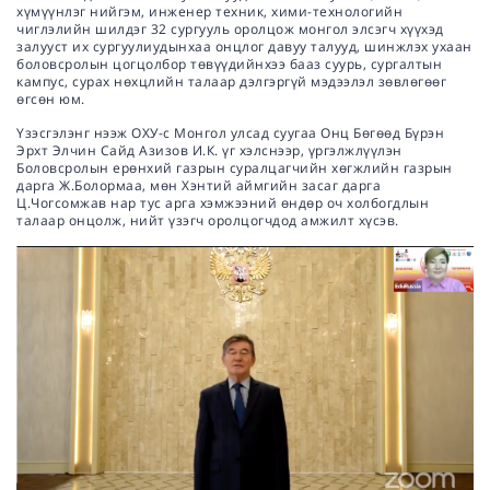
хүмүүнлэг нийгэм, инженер техник, хими-технологийн
чиглэлийн шилдэг 32 сургууль оролцож монгол элсэгч хүүхэд
залууст их сургуулиудынхаа онцлог давуу талууд, шинжлэх ухаан
боловсролын цогцолбор төвүүдийнхээ бааз суурь, сургалтын
кампус, сурах нөхцлийн талаар дэлгэргүй мэдээлэл зөвлөгөөг
өгсөн юм.
Үзэсгэлэнг нээж ОХУ-с Монгол улсад суугаа Онц Бөгөөд Бүрэн
Эрхт Элчин Сайд Азизов И.К. үг хэлснээр, үргэлжлүүлэн
Боловсролын ерөнхий газрын суралцагчийн хөгжлийн газрын
дарга Ж.Болормаа, мөн Хэнтий аймгийн засаг дарга
Ц.Чогсомжав нар тус арга хэмжээний өндөр оч холбогдлын
талаар онцолж, нийт үзэгч оролцогчдод амжилт хүсэв.