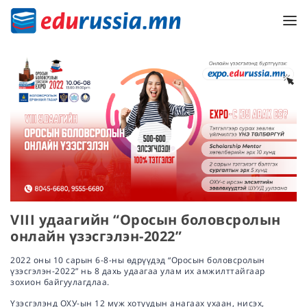
VIII удаагийн “Оросын боловсролын
онлайн үзэсгэлэн-2022”
2022 оны 10 сарын 6-8-ны өдрүүдэд “Оросын боловсролын
үзэсгэлэн-2022” нь 8 дахь удаагаа улам их амжилттайгаар
зохион байгуулагдлаа.
Үзэсгэлэнд ОХУ-ын 12 муж хотуудын анагаах ухаан, нисэх,