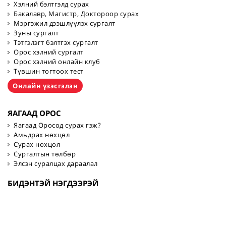
Хэлний бэлтгэлд сурах
Бакалавр, Магистр, Доктороор сурах
Мэргэжил дээшлүүлэх сургалт
Зуны сургалт
Тэтгэлэгт бэлтгэх сургалт
Орос хэлний сургалт
Орос хэлний онлайн клуб
Түвшин тогтоох тест
Онлайн үзэсгэлэн
ЯАГААД ОРОС
Яагаад Оросод сурах гэж?
Амьдрах нөхцөл
Сурах нөхцөл
Сургалтын төлбөр
Элсэн суралцах дараалал
БИДЭНТЭЙ НЭГДЭЭРЭЙ