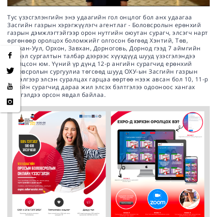
Тус үзэсгэлэнгийн энэ удаагийн гол онцлог бол анх удаагаа
Засгийн газрын хэрэгжүүлэгч агентлаг - Боловсролын ерөнхий
газрын дэмжлэгтэйгээр орон нутгийн оюутан сурагч, элсэгч нарт
өргөнөөр оролцох боломжийг олгосон бөгөөд Хэнтий, Төв,
Дархан-Уул, Орхон, Завхан, Дорноговь, Дорнод гээд 7 аймгийн
хичээл сургалтын талбар дээрээс хүүхдүүд шууд үзэсгэлэндээ
оролцсон юм. Үүний үр дүнд 12-р ангийн сурагчид ерөнхий
боловсролын сургуулиа төгсөөд шууд ОХУ-ын Засгийн газрын
тэтгэлгээр элсэн суралцах гарцаа өөртөө нээж авсан бол 10, 11-р
ангийн сурагчид дараа жил элсэх бэлтгэлээ одооноос хангах
бэлтгэлдээ орсон явдал байлаа.