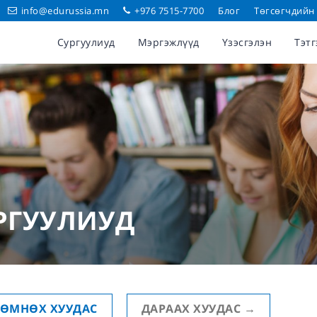
info@edurussia.mn
+976 7515-7700
Блог
Төгсөгчдийн
Сургуулиуд
Мэргэжлүүд
Үзэсгэлэн
Тэтг
УРГУУЛИУД
ӨМНӨХ
ХУУДАС
ДАРААХ
ХУУДАС
→