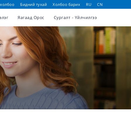
 холбоо
Бидний тухай
Холбоо барих
RU
CN
элэг
Яагаад Орос
Сургалт - Үйлчилгээ