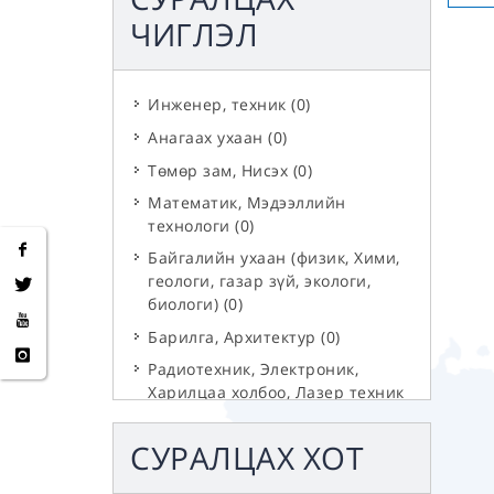
ЧИГЛЭЛ
Инженер, техник
(
0
)
Анагаах ухаан
(
0
)
Төмөр зам, Нисэх
(
0
)
Математик, Мэдээллийн
технологи
(
0
)
Байгалийн ухаан (физик, Хими,
геологи, газар зүй, экологи,
биологи)
(
0
)
Барилга, Архитектур
(
0
)
Радиотехник, Электроник,
Харилцаа холбоо, Лазер техник
(
0
)
СУРАЛЦАХ ХОТ
Эрчим хүч, Цахилгаан, Дулаан
(
0
)