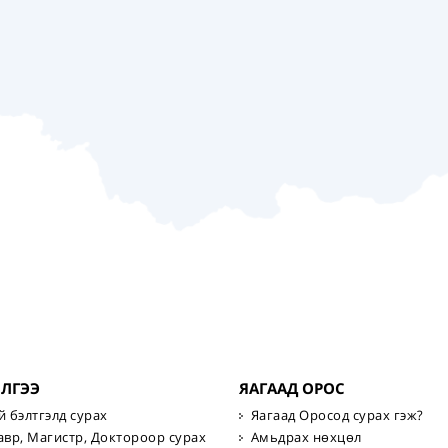
ИЛГЭЭ
ЯАГААД ОРОС
й бэлтгэлд сурах
Яагаад Оросод сурах гэж?
авр, Магистр, Доктороор сурах
Амьдрах нөхцөл