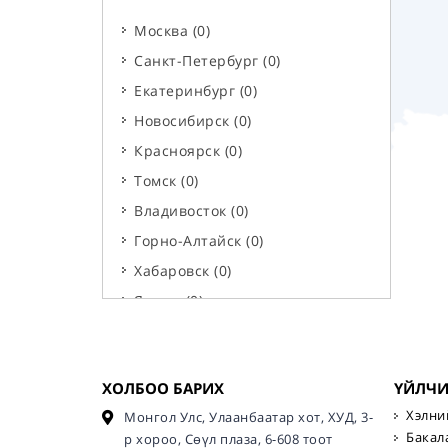
Машин, Механизм, Тээвэр
(
0
)
Москва
(
0
)
Физик, Хими, Цөмийн
технологи, Атомын станц
(
0
)
Санкт-Петербург
(
0
)
Хүнсний технологи
(
0
)
Екатеринбург
(
0
)
Байгаль орчны менежмент
(
0
)
Новосибирск
(
0
)
Уул уурхай, Нефть, Газ, Газар,
Красноярск
(
0
)
Геодези
(
0
)
Томск
(
0
)
Нанотехнологи,
Владивосток
(
0
)
наноматериалууд, Инноваци
(
0
)
Горно-Алтайск
(
0
)
Хөнгөн үйлдвэрлэл (даавуу,
Хабаровск
(
0
)
хэвлэл, загвар г.м.)
(
0
)
Якутск
(
0
)
Хөдөө аж ахуй, Агрономи, Мал
Кызыл
(
0
)
эмнэлэг, Зоотехник
(
0
)
Ростов-на-Дону
(
0
)
Сэтгэл судлал, сэтгүүл зүй
(
0
)
ХОЛБОО БАРИХ
ҮЙЛЧ
Улаан-Үүд
(
0
)
Эдийн засаг, Менежмент,
Хэлни
Монгол Улс, Улаанбаатар хот, ХУД, 3-
Хүний нөөц, Маркетинг
(
0
)
Эрхүү
(
0
)
Бакал
р хороо, Сөүл плаза, 6-608 тоот