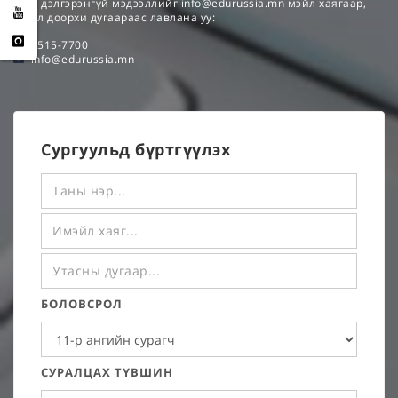
Мөн дэлгэрэнгүй мэдээллийг
info@edurussia.mn
мэйл хаягаар,
эсвэл доорхи дугаараас лавлана уу:
7515-7700
info@edurussia.mn
Сургуульд бүртгүүлэх
БОЛОВСРОЛ
СУРАЛЦАХ ТҮВШИН