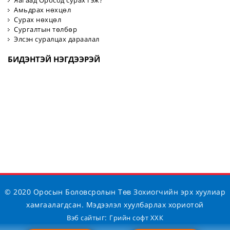
Яагаад Оросод сурах гэж?
Амьдрах нөхцөл
Сурах нөхцөл
Сургалтын төлбөр
Элсэн суралцах дараалал
БИДЭНТЭЙ НЭГДЭЭРЭЙ
© 2020 Оросын Боловсролын Төв Зохиогчийн эрх хуулиар
хамгаалагдсан. Мэдээлэл хуулбарлах хориотой
ыг:
Вэб сайт
Грийн софт ХХК