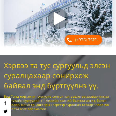
Хэрвээ та тус сургуульд элсэн
суралцахаар сонирхож
байвал энд бүртгүүлнэ үү.
Бид Танд мэргэжил, сургууль сонголтын зөвлөгөө зааварчилгаа
өгч, тухайн сургуулийн 1 жилийн хэлний бэлтгэл ангид болон
бакалавр, магистр, докторын зэргээр суралцах талаар зөвлөгөө
мэдээлэл өгөх боломжтой.