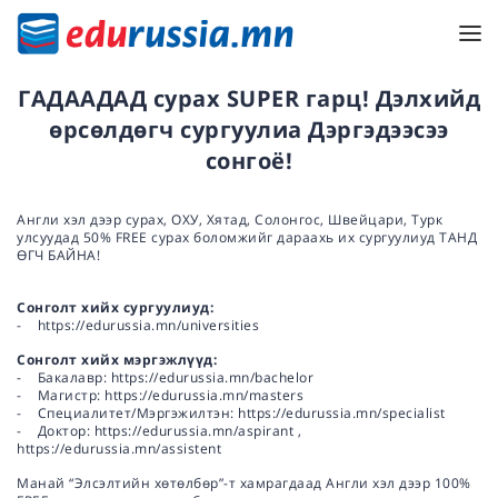
ГАДААДАД сурах SUPER гарц! Дэлхийд
өрсөлдөгч сургуулиа Дэргэдээсээ
сонгоё!
Англи хэл дээр сурах, ОХУ, Хятад, Солонгос, Швейцари, Турк
улсуудад 50% FREE сурах боломжийг дараахь их сургуулиуд ТАНД
ӨГЧ БАЙНА!
Сонголт хийх сургуулиуд:
- https://edurussia.mn/universities
Сонголт хийх мэргэжлүүд:
- Бакалавр: https://edurussia.mn/bachelor
- Магистр: https://edurussia.mn/masters
- Специалитет/Мэргэжилтэн: https://edurussia.mn/specialist
- Доктор: https://edurussia.mn/aspirant ,
https://edurussia.mn/assistent
Манай “Элсэлтийн хөтөлбөр”-т хамрагдаад Англи хэл дээр 100%