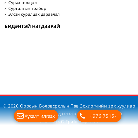
Сурах нөхцөл
Сургалтын төлбөр
Элсэн суралцах дараалал
БИДЭНТЭЙ НЭГДЭЭРЭЙ
© 2020 Оросын Боловсролын Төв Зохиогчийн эрх хуулиар
хамгаалагдсан. Мэдээлэл хуулбарлах хориотой
Хүсэлт илгээх
+976 7515-
ыг:
Вэб сайт
Грийн софт ХХК
7700
Дуудлагын төв