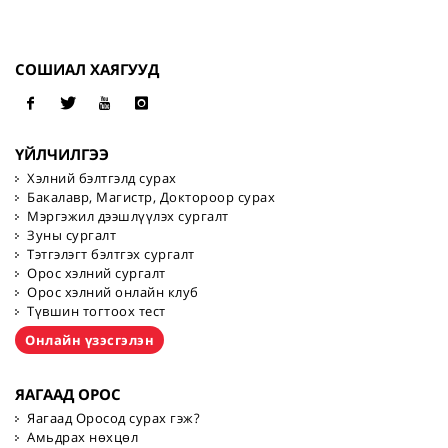
СОШИАЛ ХАЯГУУД
ҮЙЛЧИЛГЭЭ
Хэлний бэлтгэлд сурах
Бакалавр, Магистр, Доктороор сурах
Мэргэжил дээшлүүлэх сургалт
Зуны сургалт
Тэтгэлэгт бэлтгэх сургалт
Орос хэлний сургалт
Орос хэлний онлайн клуб
Түвшин тогтоох тест
Онлайн үзэсгэлэн
ЯАГААД ОРОС
Яагаад Оросод сурах гэж?
Амьдрах нөхцөл