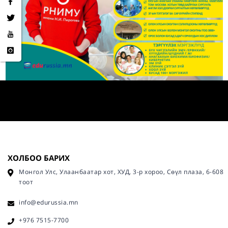
ХОЛБОО БАРИХ
Монгол Улс, Улаанбаатар хот, ХУД, 3-р хороо, Сөүл плаза, 6-608
тоот
info@edurussia.mn
+976 7515-7700