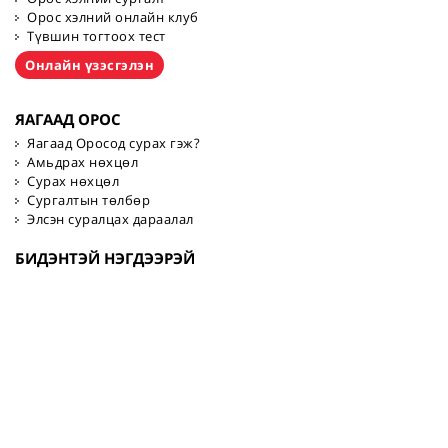
Орос хэлний онлайн клуб
Түвшин тогтоох тест
Онлайн үзэсгэлэн
ЯАГААД ОРОС
Яагаад Оросод сурах гэж?
Амьдрах нөхцөл
Сурах нөхцөл
Сургалтын төлбөр
Элсэн суралцах дараалал
БИДЭНТЭЙ НЭГДЭЭРЭЙ