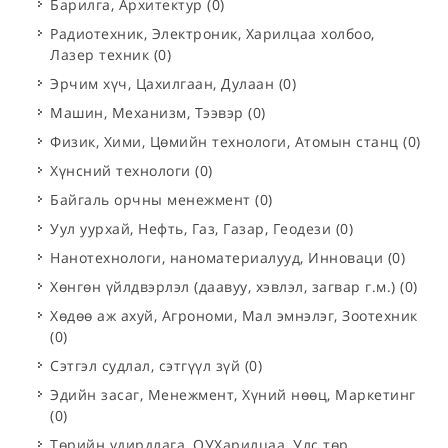
Барилга, Архитектур
(0)
Радиотехник, Электроник, Харилцаа холбоо,
Лазер техник
(0)
Эрчим хүч, Цахилгаан, Дулаан
(0)
Машин, Механизм, Тээвэр
(0)
Физик, Хими, Цөмийн технологи, Атомын станц
(0)
Хүнсний технологи
(0)
Байгаль орчны менежмент
(0)
Уул уурхай, Нефть, Газ, Газар, Геодези
(0)
Нанотехнологи, наноматериалууд, Инноваци
(0)
Хөнгөн үйлдвэрлэл (даавуу, хэвлэл, загвар г.м.)
(0)
Хөдөө аж ахуй, Агрономи, Мал эмнэлэг, Зоотехник
(0)
Сэтгэл судлал, сэтгүүл зүй
(0)
Эдийн засаг, Менежмент, Хүний нөөц, Маркетинг
(0)
Төрийн удирдлага, ОУХарилцаа, Улс төр,