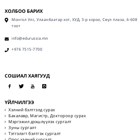
ХОЛБОО БАРИХ
Монгол Улс, Улаанбаатар хот, ХУД, 3-р хороо, Сөүл плаза, 6-608
тоот
info@edurussia.mn
+976 7515-7700
СОШИАЛ ХАЯГУУД
ҮЙЛЧИЛГЭЭ
Хэлний бэлтгэлд сурах
Бакалавр, Магистр, Доктороор сурах
Мэргэжил дээшлүүлэх сургалт
Зуны сургалт
Тэтгэлэгт бэлтгэх сургалт
Орос хэлний сургалт