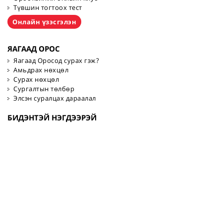
Түвшин тогтоох тест
Онлайн үзэсгэлэн
ЯАГААД ОРОС
Яагаад Оросод сурах гэж?
Амьдрах нөхцөл
Сурах нөхцөл
Сургалтын төлбөр
Элсэн суралцах дараалал
БИДЭНТЭЙ НЭГДЭЭРЭЙ