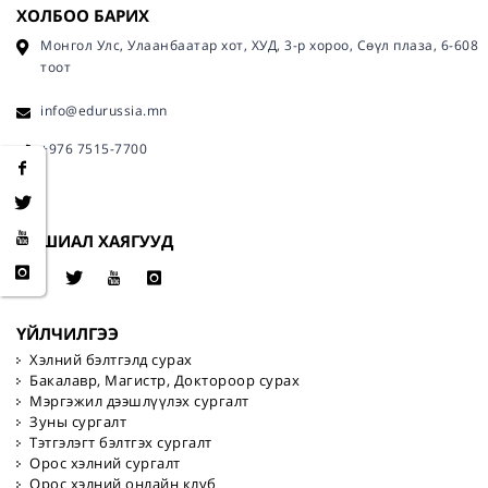
ХОЛБОО БАРИХ
Монгол Улс, Улаанбаатар хот, ХУД, 3-р хороо, Сөүл плаза, 6-608
тоот
info@edurussia.mn
+976 7515-7700
СОШИАЛ ХАЯГУУД
ҮЙЛЧИЛГЭЭ
Хэлний бэлтгэлд сурах
Бакалавр, Магистр, Доктороор сурах
Мэргэжил дээшлүүлэх сургалт
Зуны сургалт
Тэтгэлэгт бэлтгэх сургалт
Орос хэлний сургалт
Орос хэлний онлайн клуб