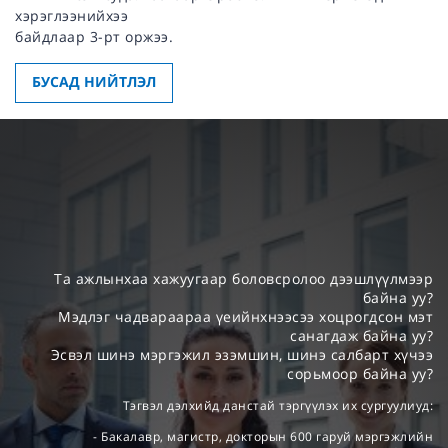
хэрэглээнийхээ
байдлаар 3-рт оржээ.
БУСАД НИЙТЛЭЛ
Та ажлынхаа хажуугаар боловсролоо дээшлүүлмээр
байна уу?
Мэдлэг чадвараараа үеийнхнээсээ хоцрогдсон мэт
санагдаж байна уу?
Эсвэл шинэ мэргэжил эзэмшин, шинэ салбарт хүчээ
сорьмоор байна уу?
Тэгвэл дэлхийд данстай тэргүүлэх их сургуулиуд:
- Бакалавр, магистр, докторын 600 гаруй мэргэжлийн