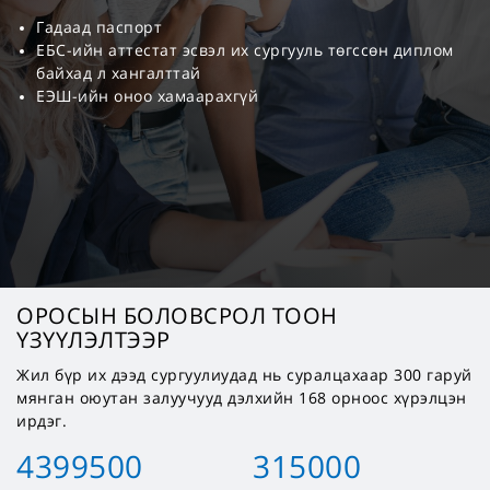
Гадаад паспорт
ЕБС-ийн аттестат эсвэл их сургууль төгссөн диплом
байхад л хангалттай
ЕЭШ-ийн оноо хамаарахгүй
ОРОСЫН БОЛОВСРОЛ ТООН
ҮЗҮҮЛЭЛТЭЭР
Жил бүр их дээд сургуулиудад нь суралцахаар 300 гаруй
мянган оюутан залуучууд дэлхийн 168 орноос хүрэлцэн
ирдэг.
4399500
315000