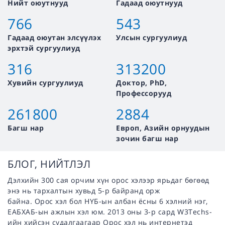
Нийт оюутнууд
Гадаад оюутнууд
766
543
Гадаад оюутан элсүүлэх
Улсын сургуулиуд
эрхтэй сургуулиуд
316
313200
Хувийн сургуулиуд
Доктор, PhD,
Профессорууд
261800
2884
Багш нар
Европ, Азийн орнуудын
зочин багш нар
БЛОГ, НИЙТЛЭЛ
Дэлхийн 300 сая орчим хүн орос хэлээр ярьдаг бөгөөд
энэ нь тархалтын хувьд 5-р байранд орж
байна. Орос хэл бол НҮБ-ын албан ёсны 6 хэлний нэг,
ЕАБХАБ-ын ажлын хэл юм. 2013 оны 3-р сард W3Techs-
ийн хийсэн судалгаагаар Орос хэл нь интернетэд