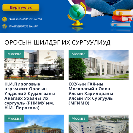
/
ОРОСЫН ШИЛДЭГ ИХ СУРГУУЛИУД
Москва
Москва
Н.И.Пироговын
ОХУ-ын ГХЯ-ны
нэрэмжит Оросын
Москвагийн Олон
Үндэсний Судалгааны
Улсын Харилцааны
Анагаах Ухааны Их
Улсын Их Сургууль
сургууль (РНИМУ им.
(МГИМО)
Н.И. Пирогова)
Москва
Москва