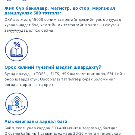
Жил бүр бакалавр, магистр, доктор, мэргэжил
дээшлүүлэх 500 тэтгэлэг
ОХУ-аас жилд 15000 орчим тэтгэлгийг дэлхийн улс орнуудад
хуваарьладаг бол, хамгийн их тэтгэлгийг монголын оюутан
залуучуудад олгож байна.
Орос хэлний гүнзгий мэдлэг шаардахгүй
Бусад орнуудын TOEFL, IELTS, HSK шалгалт шиг оноо, ЕЭШ-ийн
оноо шаардахгүй. Орос хэлээ тэтгэлгээр сурах боломжийг
олгодог цорын ганц орон.
Амьжиргааны зардал бага
Байр, хоол, унаа сардаа 300-400 мянган төгрөгөнд багтдаг.
Оюутны байр нь 1 сарын дунджаар 20-50 мянган төгрөг, сар