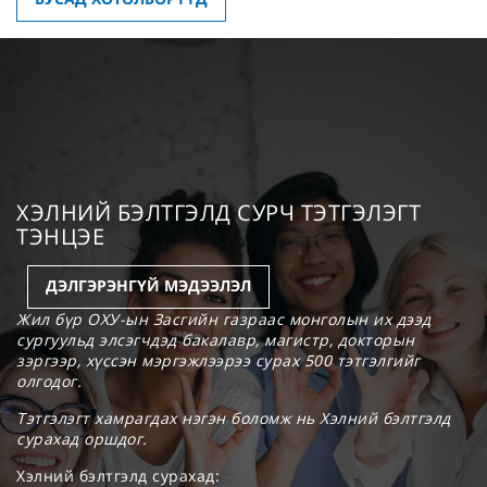
ХЭЛНИЙ БЭЛТГЭЛД СУРЧ ТЭТГЭЛЭГТ
ТЭНЦЭЕ
ДЭЛГЭРЭНГҮЙ МЭДЭЭЛЭЛ
Жил бүр ОХУ-ын Засгийн газраас монголын их дээд
сургуульд элсэгчдэд бакалавр, магистр, докторын
зэргээр, хүссэн мэргэжлээрээ сурах 500 тэтгэлгийг
олгодог.
Тэтгэлэгт хамрагдах нэгэн боломж нь Хэлний бэлтгэлд
сурахад оршдог.
Хэлний бэлтгэлд сурахад: