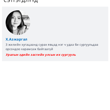
СЭТГЭГДЛҮҮД
Х.Азжаргал
3 жилийн хугацаанд сурах явцад нэг ч удаа би сургуульдаа
орсондоо харамсаж байгаагүй
Уралын эдийн засгийн улсын их сургууль