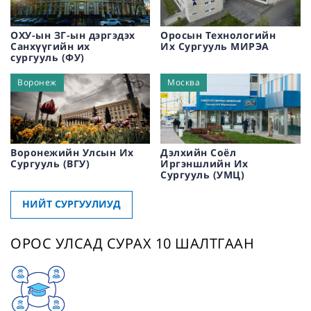
ОХУ-ын ЗГ-ын дэргэдэх
Оросын Технологийн
Санхүүгийн их
Их Сургууль МИРЭА
сургууль (ФУ)
Воронеж
Москва
Воронежийн Улсын Их
Дэлхийн Соёл
Сургууль (ВГУ)
Иргэншлийн Их
Сургууль (УМЦ)
НИЙТ СУРГУУЛИУД
ОРОС УЛСАД СУРАХ 10 ШАЛТГААН