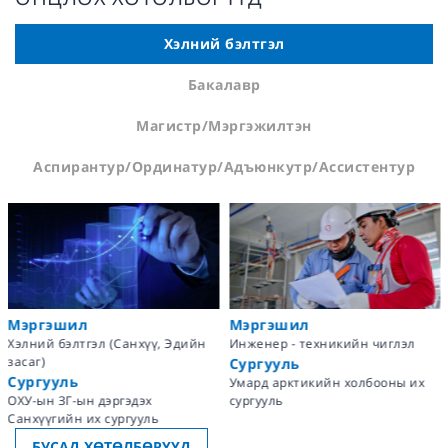
Хэлний бэлтгэл
Бакалавр
Магистр/Мэргэжилтэн
Аспирантур/Ординатур/Адъюнкутр/Ассистентур
Мэргэшил
Мэргэшил
Хэлний бэлтгэл (Санхүү, Эдийн
Инженер - техникийн чиглэл
засаг)
Сургууль
Сургууль
Умард арктикийн холбооны их
ОХУ-ын ЗГ-ын дэргэдэх
сургууль
Санхүүгийн их сургууль
БУСАД ХӨТӨЛБӨРҮҮД