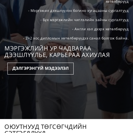
хөтөлбөрүүд
- Мэргэжил дээшлүүлэх богино хугацааны сургалтууд
- Бүх мэргэжлийн чиглэлийн зайны сургалтууд
- Англи хэл дээрх хөтөлбөрүүд
- 2+2 хос дипломын хөтөлбөрүүдээ санал болгож байна.
МЭРГЭЖЛИЙН УР ЧАДВАРАА
ДЭЭШЛҮҮЛЬЕ, КАРЬЕРАА АХИУЛАЯ
ДЭЛГЭРЭНГҮЙ МЭДЭЭЛЭЛ
ОЮУТНУУД ТӨГСӨГЧДИЙН