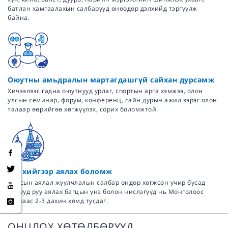
батлан хамгаалахын салбарууд өнөөдөр дэлхийд тэргүүлж
байна.
Оюутны амьдралын мартагдашгүй сайхан дурсамж
Хичээлээс гадна оюутнууд урлаг, спортын арга хэмжээ, олон
улсын семинар, форум, конференц, сайн дурын ажил зэрэг олон
талаар өөрийгөө хөгжүүлэх, сорих боломжтой.
Дэлхийгээр аялах боломж
Оросын аялал жуулчлалын салбар өндөр хөгжсөн учир бусад
орнууд руу аялах багцын үнэ болон нислэгүүд нь Монголоос
явахаас 2-3 дахин хямд тусдаг.
ОНЦЛОХ ХӨТӨЛБӨРҮҮД