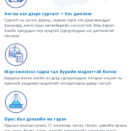
Англи хэл дээрх сургалт + Хос диплом
Сургалт нь англи, франц, герман зэрэг хэл дээр явагддаг
бакалавр, магистрын хөтөлбөрийн сонголттой. Мөн Европ,
Азийн орнуудын нэр хүндтэй сургуулиудын хос дипломтой
төгсөнө.
Мэргэжлээсээ гадна тал бүрийн мэдлэгтэй болно
Барууны болон азийн их дээд сургуулиудаас ялгарах онцлог нь
ерөнхий академик мэдлэгийг олгодогоороо давуу талтай.
Орос бол дэлхийн их гүрэн
Оросын анагаах ухаан, IT, инженер, нисэх, геолог, цөмийн эрчим
хүч, кино, балет, дуурь, нарийн мэргэжлийн шинжлэх ухаан,