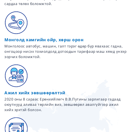
сардаа төлөх боломжтой.
Монголд хамгийн ойр, хөрш орон
Монголоос автобус, машин, галт тэрэг өдөр бүр явахаас гадна,
онгоцоор нисэх тохиолдолд дотоодын тарифаар маш хямд үнээр
зорчих боломжтой.
Ажил хийх зөвшөөрөлтэй
2020 оны 8 сараас Ерөнхийлөгч В.В.Путины зарлигаар гадаад
оюутнууд аливаа төрлийн виз, зөвшөөрөл авалгүйгээр ажил
хийх эрхтэй болсон.