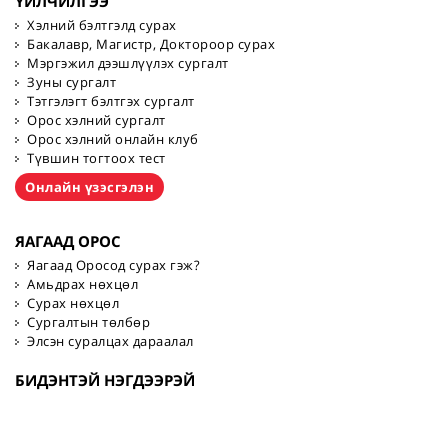
ҮЙЛЧИЛГЭЭ
Хэлний бэлтгэлд сурах
Бакалавр, Магистр, Доктороор сурах
Мэргэжил дээшлүүлэх сургалт
Зуны сургалт
Тэтгэлэгт бэлтгэх сургалт
Орос хэлний сургалт
Орос хэлний онлайн клуб
Түвшин тогтоох тест
Онлайн үзэсгэлэн
ЯАГААД ОРОС
Яагаад Оросод сурах гэж?
Амьдрах нөхцөл
Сурах нөхцөл
Сургалтын төлбөр
Элсэн суралцах дараалал
БИДЭНТЭЙ НЭГДЭЭРЭЙ