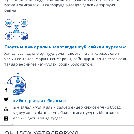
батлан хамгаалахын салбарууд өнөөдөр дэлхийд тэргүүлж
байна.
Оюутны амьдралын мартагдашгүй сайхан дурсамж
Хичээлээс гадна оюутнууд урлаг, спортын арга хэмжээ, олон
улсын семинар, форум, конференц, сайн дурын ажил зэрэг олон
талаар өөрийгөө хөгжүүлэх, сорих боломжтой.
Дэлхийгээр аялах боломж
Оросын аялал жуулчлалын салбар өндөр хөгжсөн учир бусад
орнууд руу аялах багцын үнэ болон нислэгүүд нь Монголоос
явахаас 2-3 дахин хямд тусдаг.
ОНЦЛОХ ХӨТӨЛБӨРҮҮД