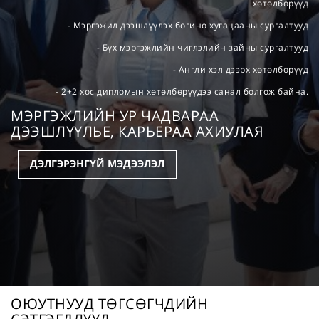
хөтөлбөрүүд
- Мэргэжил дээшлүүлэх богино хугацааны сургалтууд
- Бүх мэргэжлийн чиглэлийн зайны сургалтууд
- Англи хэл дээрх хөтөлбөрүүд
- 2+2 хос дипломын хөтөлбөрүүдээ санал болгож байна.
МЭРГЭЖЛИЙН УР ЧАДВАРАА
ДЭЭШЛҮҮЛЬЕ, КАРЬЕРАА АХИУЛАЯ
ДЭЛГЭРЭНГҮЙ МЭДЭЭЛЭЛ
ОЮУТНУУД ТӨГСӨГЧДИЙН