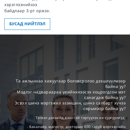
хэрэглээнийхээ
байдлаар 3-рт оржээ.
БУСАД НИЙТЛЭЛ
Та ажлынхаа хажуугаар боловсролоо дээшлүүлмээр
байна уу?
Мэдлэг чадвараараа үеийнхнээсээ хоцрогдсон мэт
санагдаж байна уу?
Эсвэл шинэ мэргэжил эзэмшин, шинэ салбарт хүчээ
сорьмоор байна уу?
Тэгвэл дэлхийд данстай тэргүүлэх их сургуулиуд:
- Бакалавр, магистр, докторын 600 гаруй мэргэжлийн