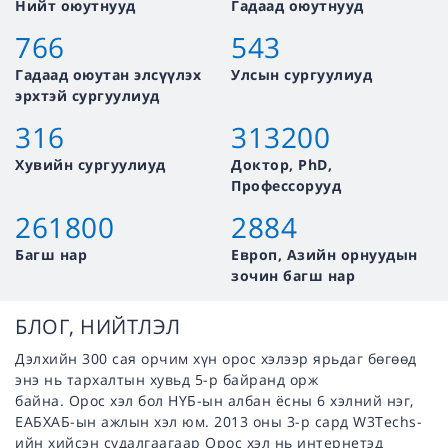
Нийт оюутнууд
Гадаад оюутнууд
766
543
Гадаад оюутан элсүүлэх
Улсын сургуулиуд
эрхтэй сургуулиуд
316
313200
Хувийн сургуулиуд
Доктор, PhD,
Профессорууд
261800
2884
Багш нар
Европ, Азийн орнуудын
зочин багш нар
БЛОГ, НИЙТЛЭЛ
Дэлхийн 300 сая орчим хүн орос хэлээр ярьдаг бөгөөд
энэ нь тархалтын хувьд 5-р байранд орж
байна. Орос хэл бол НҮБ-ын албан ёсны 6 хэлний нэг,
ЕАБХАБ-ын ажлын хэл юм. 2013 оны 3-р сард W3Techs-
ийн хийсэн судалгаагаар Орос хэл нь интернетэд