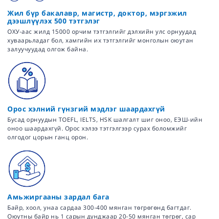
Жил бүр бакалавр, магистр, доктор, мэргэжил
дээшлүүлэх 500 тэтгэлэг
ОХУ-аас жилд 15000 орчим тэтгэлгийг дэлхийн улс орнуудад
хуваарьладаг бол, хамгийн их тэтгэлгийг монголын оюутан
залуучуудад олгож байна.
Орос хэлний гүнзгий мэдлэг шаардахгүй
Бусад орнуудын TOEFL, IELTS, HSK шалгалт шиг оноо, ЕЭШ-ийн
оноо шаардахгүй. Орос хэлээ тэтгэлгээр сурах боломжийг
олгодог цорын ганц орон.
Амьжиргааны зардал бага
Байр, хоол, унаа сардаа 300-400 мянган төгрөгөнд багтдаг.
Оюутны байр нь 1 сарын дунджаар 20-50 мянган төгрөг, сар