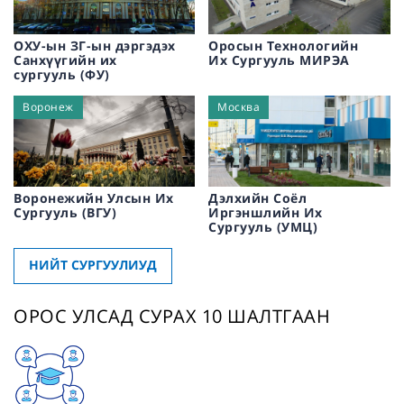
ОХУ-ын ЗГ-ын дэргэдэх
Оросын Технологийн
Санхүүгийн их
Их Сургууль МИРЭА
сургууль (ФУ)
Воронеж
Москва
Воронежийн Улсын Их
Дэлхийн Соёл
Сургууль (ВГУ)
Иргэншлийн Их
Сургууль (УМЦ)
НИЙТ СУРГУУЛИУД
ОРОС УЛСАД СУРАХ 10 ШАЛТГААН