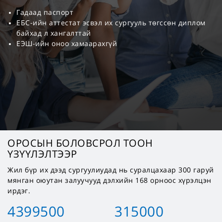
Гадаад паспорт
ЕБС-ийн аттестат эсвэл их сургууль төгссөн диплом
байхад л хангалттай
ЕЭШ-ийн оноо хамаарахгүй
ОРОСЫН БОЛОВСРОЛ ТООН
ҮЗҮҮЛЭЛТЭЭР
Жил бүр их дээд сургуулиудад нь суралцахаар 300 гаруй
мянган оюутан залуучууд дэлхийн 168 орноос хүрэлцэн
ирдэг.
4399500
315000