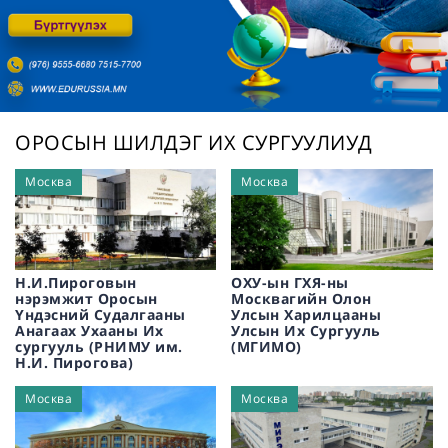
/
ОРОСЫН ШИЛДЭГ ИХ СУРГУУЛИУД
Москва
Москва
Н.И.Пироговын
ОХУ-ын ГХЯ-ны
нэрэмжит Оросын
Москвагийн Олон
Үндэсний Судалгааны
Улсын Харилцааны
Анагаах Ухааны Их
Улсын Их Сургууль
сургууль (РНИМУ им.
(МГИМО)
Н.И. Пирогова)
Москва
Москва