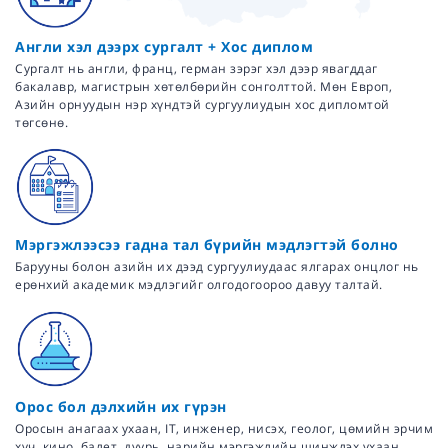
Англи хэл дээрх сургалт + Хос диплом
Сургалт нь англи, франц, герман зэрэг хэл дээр явагддаг
бакалавр, магистрын хөтөлбөрийн сонголттой. Мөн Европ,
Азийн орнуудын нэр хүндтэй сургуулиудын хос дипломтой
төгсөнө.
Мэргэжлээсээ гадна тал бүрийн мэдлэгтэй болно
Барууны болон азийн их дээд сургуулиудаас ялгарах онцлог нь
ерөнхий академик мэдлэгийг олгодогоороо давуу талтай.
Орос бол дэлхийн их гүрэн
Оросын анагаах ухаан, IT, инженер, нисэх, геолог, цөмийн эрчим
хүч, кино, балет, дуурь, нарийн мэргэжлийн шинжлэх ухаан,