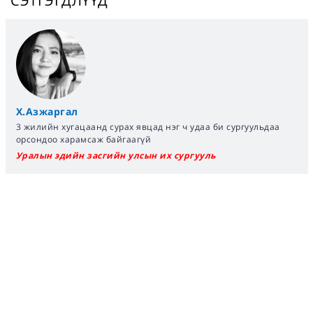
СЭТГЭГДЛҮҮД
Х.Азжаргал
3 жилийн хугацаанд сурах явцад нэг ч удаа би сургуульдаа
орсондоо харамсаж байгаагүй
Уралын эдийн засгийн улсын их сургууль