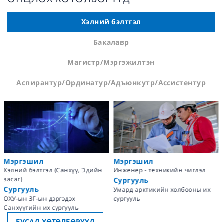
Хэлний бэлтгэл
Бакалавр
Магистр/Мэргэжилтэн
Аспирантур/Ординатур/Адъюнкутр/Ассистентур
Мэргэшил
Мэргэшил
Хэлний бэлтгэл (Санхүү, Эдийн
Инженер - техникийн чиглэл
засаг)
Сургууль
Сургууль
Умард арктикийн холбооны их
ОХУ-ын ЗГ-ын дэргэдэх
сургууль
Санхүүгийн их сургууль
БУСАД ХӨТӨЛБӨРҮҮД