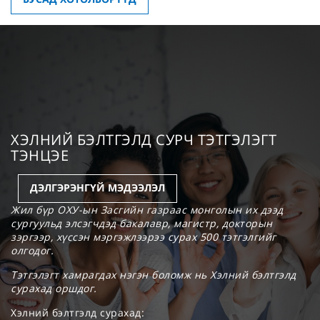
ХЭЛНИЙ БЭЛТГЭЛД СУРЧ ТЭТГЭЛЭГТ
ТЭНЦЭЕ
ДЭЛГЭРЭНГҮЙ МЭДЭЭЛЭЛ
Жил бүр ОХУ-ын Засгийн газраас монголын их дээд
сургуульд элсэгчдэд бакалавр, магистр, докторын
зэргээр, хүссэн мэргэжлээрээ сурах 500 тэтгэлгийг
олгодог.
Тэтгэлэгт хамрагдах нэгэн боломж нь Хэлний бэлтгэлд
сурахад оршдог.
Хэлний бэлтгэлд сурахад: