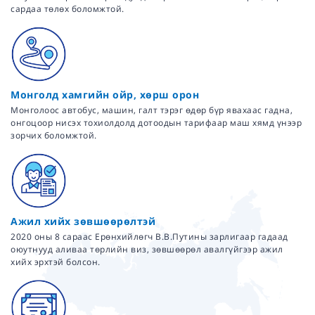
сардаа төлөх боломжтой.
Монголд хамгийн ойр, хөрш орон
Монголоос автобус, машин, галт тэрэг өдөр бүр явахаас гадна,
онгоцоор нисэх тохиолдолд дотоодын тарифаар маш хямд үнээр
зорчих боломжтой.
Ажил хийх зөвшөөрөлтэй
2020 оны 8 сараас Ерөнхийлөгч В.В.Путины зарлигаар гадаад
оюутнууд аливаа төрлийн виз, зөвшөөрөл авалгүйгээр ажил
хийх эрхтэй болсон.