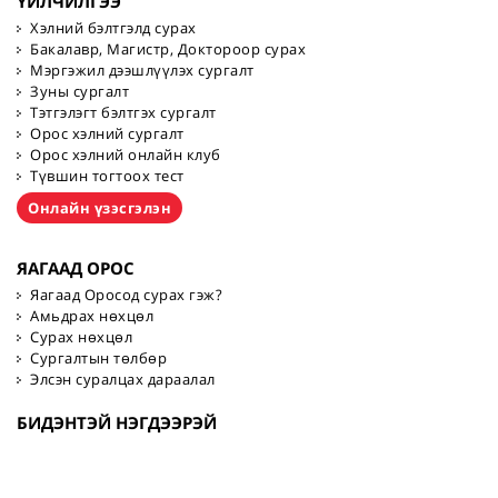
ҮЙЛЧИЛГЭЭ
Хэлний бэлтгэлд сурах
Бакалавр, Магистр, Доктороор сурах
Мэргэжил дээшлүүлэх сургалт
Зуны сургалт
Тэтгэлэгт бэлтгэх сургалт
Орос хэлний сургалт
Орос хэлний онлайн клуб
Түвшин тогтоох тест
Онлайн үзэсгэлэн
ЯАГААД ОРОС
Яагаад Оросод сурах гэж?
Амьдрах нөхцөл
Сурах нөхцөл
Сургалтын төлбөр
Элсэн суралцах дараалал
БИДЭНТЭЙ НЭГДЭЭРЭЙ