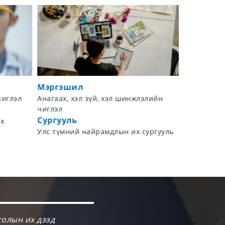
Мэргэшил
Мэргэши
чиглэл
Анагаах, хэл зүй, хэл шинжлэлийн
Эдийн засг
чиглэл
Сургууль
Сургууль
х
Эрхүүгийн
Улс түмний найрамдлын их сургууль
техникийн 
голын их дээд