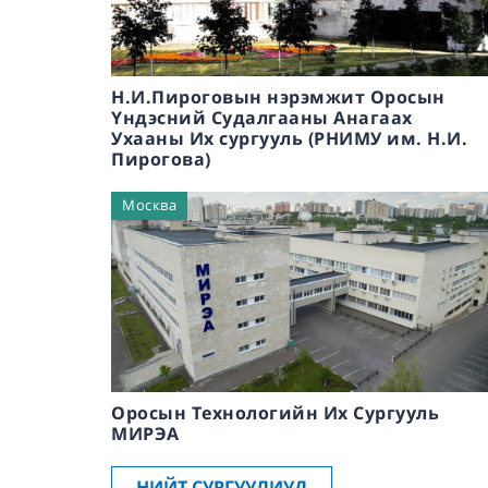
Н.И.Пироговын нэрэмжит Оросын
Үндэсний Судалгааны Анагаах
Ухааны Их сургууль (РНИМУ им. Н.И.
Пирогова)
Москва
Оросын Технологийн Их Сургууль
МИРЭА
НИЙТ СУРГУУЛИУД