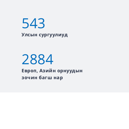
543
Улсын сургуулиуд
2884
Европ, Азийн орнуудын
зочин багш нар