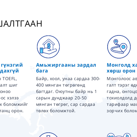
 ШАЛТГААН
 гүнзгий
Амьжиргааны зардал
Монголд х
дахгүй
бага
хөрш орон
 TOEFL,
Байр, хоол, унаа сардаа 300-
Монголоос ав
галт шиг
400 мянган төгрөгөнд
галт тэрэг ө
 оноо
багтдаг. Оюутны байр нь 1
гадна, онгоц
ос хэлээ
сарын дунджаар 20-50
тохиолдолд 
ах боломжийг
мянган төгрөг, сар сардаа
тарифаар ма
ганц орон.
төлөх боломжтой.
зорчих боло