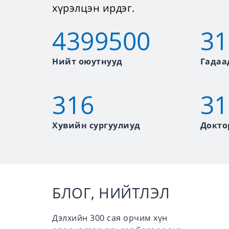
хүрэлцэн ирдэг.
4399500
31
Нийт оюутнууд
Гадаа
316
31
Хувийн сургуулиуд
Докто
БЛОГ, НИЙТЛЭЛ
Дэлхийн 300 сая орчим хүн