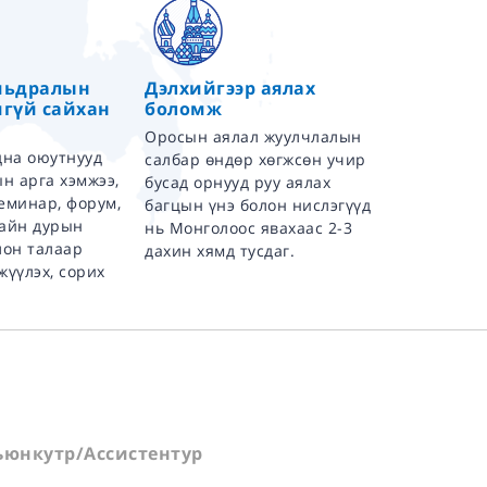
мьдралын
Дэлхийгээр аялах
гүй сайхан
боломж
Оросын аялал жуулчлалын
дна оюутнууд
салбар өндөр хөгжсөн учир
ын арга хэмжээ,
бусад орнууд руу аялах
еминар, форум,
багцын үнэ болон нислэгүүд
сайн дурын
нь Монголоос явахаас 2-3
лон талаар
дахин хямд тусдаг.
жүүлэх, сорих
юнкутр/Ассистентур