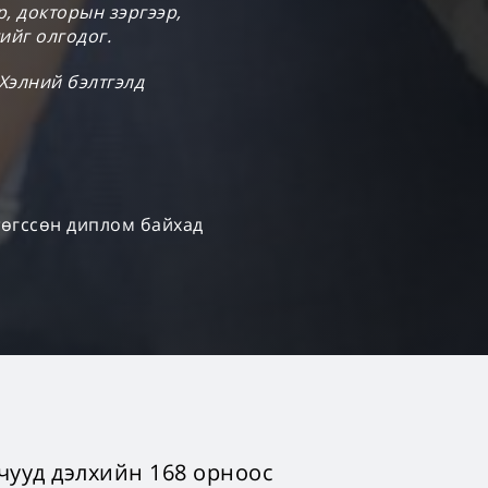
р, докторын зэргээр,
ийг олгодог.
 Хэлний бэлтгэлд
 төгссөн диплом байхад
учууд дэлхийн 168 орноос