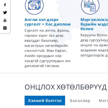
Англи хэл дээрх
Мэргэжлээсэ
сургалт + Хос диплом
бүрийн мэдл
болно
Сургалт нь англи, франц,
Барууны болон
герман зэрэг хэл дээр
дээд сургуулиу
явагддаг бакалавр,
онцлог нь ерө
магистрын хөтөлбөрийн
академик мэдл
сонголттой. Мөн Европ,
олгодогоороо д
Азийн орнуудын нэр
хүндтэй сургуулиудын хос
дипломтой төгсөнө.
ОНЦЛОХ ХӨТӨЛБӨРҮҮД
Хэлний бэлтгэл
Бакалавр
Маг