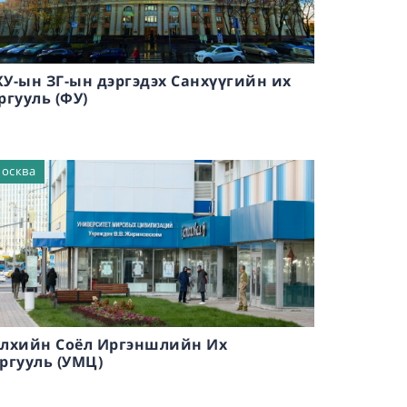
У-ын ЗГ-ын дэргэдэх Санхүүгийн их
ргууль (ФУ)
осква
лхийн Соёл Иргэншлийн Их
ргууль (УМЦ)