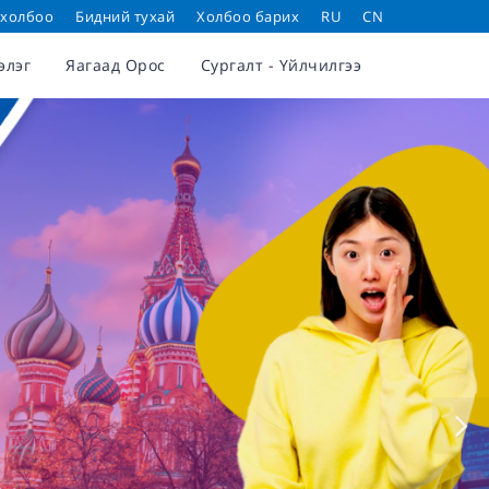
 холбоо
Бидний тухай
Холбоо барих
RU
CN
элэг
Яагаад Орос
Сургалт - Үйлчилгээ