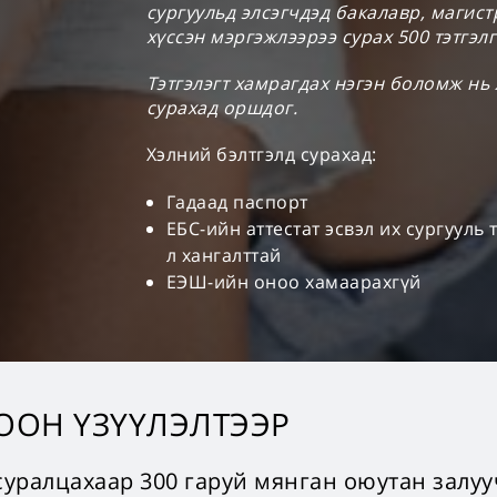
сургуульд элсэгчдэд бакалавр, магист
хүссэн мэргэжлээрээ сурах 500 тэтгэлг
Тэтгэлэгт хамрагдах нэгэн боломж нь
сурахад оршдог.
Хэлний бэлтгэлд сурахад:
Гадаад паспорт
ЕБС-ийн аттестат эсвэл их сургууль
л хангалттай
ЕЭШ-ийн оноо хамаарахгүй
ООН ҮЗҮҮЛЭЛТЭЭР
 суралцахаар 300 гаруй мянган оюутан залу