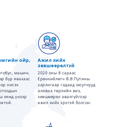
амгийн ойр,
Ажил хийх
зөвшөөрөлтэй
тобус, машин,
2020 оны 8 сараас
дөр бүр явахаас
Ерөнхийлөгч В.В.Путины
оор нисэх
зарлигаар гадаад оюутнууд
дотоодын
аливаа төрлийн виз,
ш хямд үнээр
зөвшөөрөл авалгүйгээр
мжтой.
ажил хийх эрхтэй болсон.