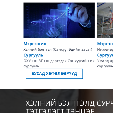
Мэргэшил
Мэргэ
Хэлний бэлтгэл (Санхүү, Эдийн засаг)
Инженер
Сургууль
Сургуу
ын их
ОХУ-ын ЗГ-ын дэргэдэх Санхүүгийн их
Умард а
сургууль
сургууль
БУСАД ХӨТӨЛБӨРҮҮД
ХЭЛНИЙ БЭЛТГЭЛД СУР
ТЭТГЭЛЭГТ ТЭНЦЭЕ