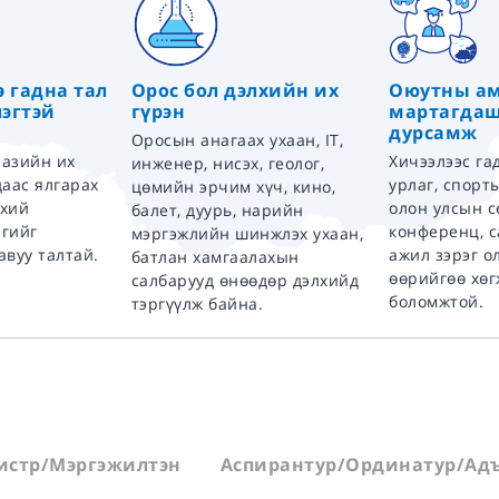
э гадна тал
Орос бол дэлхийн их
Оюутны а
эгтэй
гүрэн
мартагдаш
дурсамж
Оросын анагаах ухаан, IT,
 азийн их
Хичээлээс га
инженер, нисэх, геолог,
даас ялгарах
урлаг, спорт
цөмийн эрчим хүч, кино,
нхий
олон улсын с
балет, дуурь, нарийн
эгийг
конференц, 
мэргэжлийн шинжлэх ухаан,
авуу талтай.
ажил зэрэг о
батлан хамгаалахын
өөрийгөө хөг
салбарууд өнөөдөр дэлхийд
боломжтой.
тэргүүлж байна.
истр/Мэргэжилтэн
Аспирантур/Ординатур/Адъ