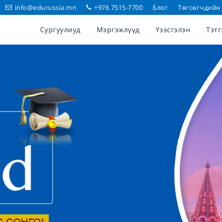
info@edurussia.mn
+976 7515-7700
Блог
Төгсөгчдийн
Сургуулиуд
Мэргэжлүүд
Үзэсгэлэн
Тэтг