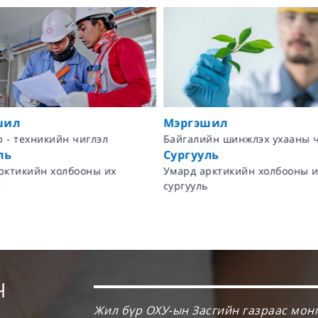
шил
Мэргэшил
 - техникийн чиглэл
Байгалийн шинжлэх ухааны 
ль
Сургууль
рктикийн холбооны их
Умард арктикийн холбооны и
сургууль
Ч
Жил бүр ОХУ-ын Засгийн газраас мон