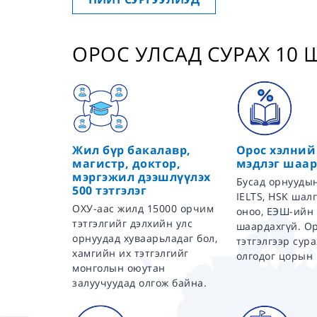
ОРОС УЛСАД СУРАХ 10
Жил бүр бакалавр,
Орос хэлний
магистр, доктор,
мэдлэг шаар
мэргэжил дээшлүүлэх
Бусад орнуудын
500 тэтгэлэг
IELTS, HSK шал
ОХУ-аас жилд 15000 орчим
оноо, ЕЭШ-ийн
тэтгэлгийг дэлхийн улс
шаардахгүй. Ор
орнуудад хуваарьладаг бол,
тэтгэлгээр сур
хамгийн их тэтгэлгийг
олгодог цорын 
монголын оюутан
залуучуудад олгож байна.