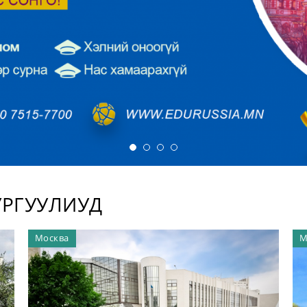
УРГУУЛИУД
Москва
М