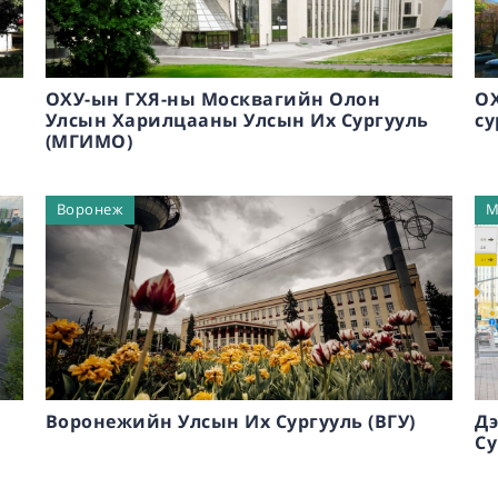
ОХУ-ын ГХЯ-ны Москвагийн Олон
ОХ
Улсын Харилцааны Улсын Их Сургууль
су
(МГИМО)
Воронеж
М
Воронежийн Улсын Их Сургууль (ВГУ)
Дэ
Су