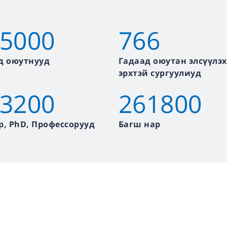
5000
766
д оюутнууд
Гадаад оюутан элсүүлэх
эрхтэй сургуулиуд
3200
261800
р, PhD, Профессорууд
Багш нар