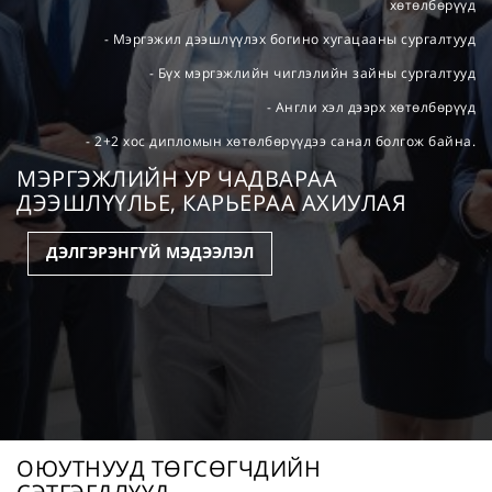
хөтөлбөрүүд
- Мэргэжил дээшлүүлэх богино хугацааны сургалтууд
- Бүх мэргэжлийн чиглэлийн зайны сургалтууд
- Англи хэл дээрх хөтөлбөрүүд
- 2+2 хос дипломын хөтөлбөрүүдээ санал болгож байна.
МЭРГЭЖЛИЙН УР ЧАДВАРАА
ДЭЭШЛҮҮЛЬЕ, КАРЬЕРАА АХИУЛАЯ
ДЭЛГЭРЭНГҮЙ МЭДЭЭЛЭЛ
ОЮУТНУУД ТӨГСӨГЧДИЙН