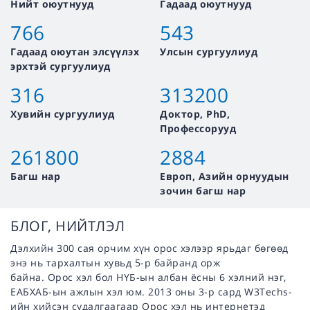
Нийт оюутнууд
Гадаад оюутнууд
766
543
Гадаад оюутан элсүүлэх
Улсын сургуулиуд
эрхтэй сургуулиуд
316
313200
Хувийн сургуулиуд
Доктор, PhD,
Профессорууд
261800
2884
Багш нар
Европ, Азийн орнуудын
зочин багш нар
БЛОГ, НИЙТЛЭЛ
Дэлхийн 300 сая орчим хүн орос хэлээр ярьдаг бөгөөд
энэ нь тархалтын хувьд 5-р байранд орж
байна. Орос хэл бол НҮБ-ын албан ёсны 6 хэлний нэг,
ЕАБХАБ-ын ажлын хэл юм. 2013 оны 3-р сард W3Techs-
ийн хийсэн судалгаагаар Орос хэл нь интернетэд