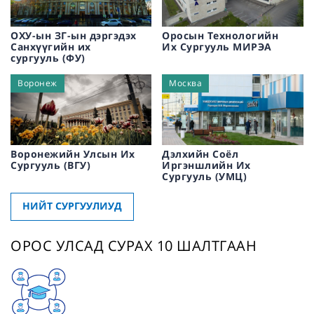
ОХУ-ын ЗГ-ын дэргэдэх
Оросын Технологийн
Санхүүгийн их
Их Сургууль МИРЭА
сургууль (ФУ)
Воронеж
Москва
Воронежийн Улсын Их
Дэлхийн Соёл
Сургууль (ВГУ)
Иргэншлийн Их
Сургууль (УМЦ)
НИЙТ СУРГУУЛИУД
ОРОС УЛСАД СУРАХ 10 ШАЛТГААН