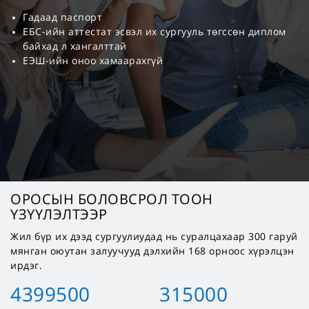
Гадаад паспорт
ЕБС-ийн аттестат эсвэл их сургууль төгссөн диплом
байхад л хангалттай
ЕЭШ-ийн оноо хамаарахгүй
ОРОСЫН БОЛОВСРОЛ ТООН
ҮЗҮҮЛЭЛТЭЭР
Жил бүр их дээд сургуулиудад нь суралцахаар 300 гаруй
мянган оюутан залуучууд дэлхийн 168 орноос хүрэлцэн
ирдэг.
4399500
315000