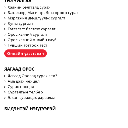
ҮЙЛЧИЛГЭЭ
Хэлний бэлтгэлд сурах
Бакалавр, Магистр, Доктороор сурах
Мэргэжил дээшлүүлэх сургалт
Зуны сургалт
Тэтгэлэгт бэлтгэх сургалт
Орос хэлний сургалт
Орос хэлний онлайн клуб
Түвшин тогтоох тест
Онлайн үзэсгэлэн
ЯАГААД ОРОС
Яагаад Оросод сурах гэж?
Амьдрах нөхцөл
Сурах нөхцөл
Сургалтын төлбөр
Элсэн суралцах дараалал
БИДЭНТЭЙ НЭГДЭЭРЭЙ