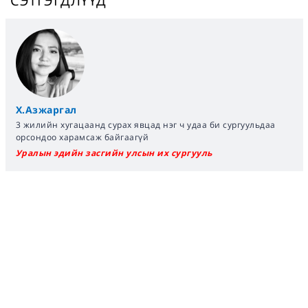
СЭТГЭГДЛҮҮД
Х.Азжаргал
3 жилийн хугацаанд сурах явцад нэг ч удаа би сургуульдаа
орсондоо харамсаж байгаагүй
Уралын эдийн засгийн улсын их сургууль