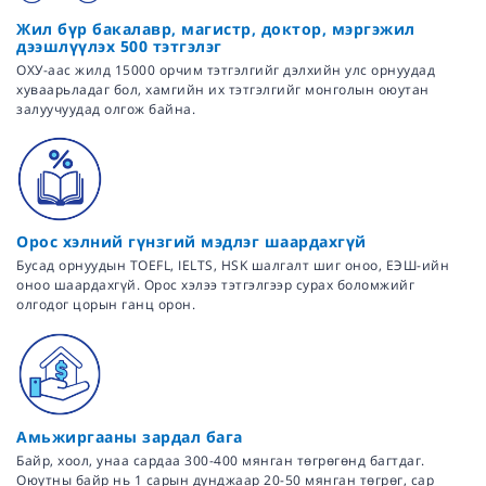
Жил бүр бакалавр, магистр, доктор, мэргэжил
дээшлүүлэх 500 тэтгэлэг
ОХУ-аас жилд 15000 орчим тэтгэлгийг дэлхийн улс орнуудад
хуваарьладаг бол, хамгийн их тэтгэлгийг монголын оюутан
залуучуудад олгож байна.
Орос хэлний гүнзгий мэдлэг шаардахгүй
Бусад орнуудын TOEFL, IELTS, HSK шалгалт шиг оноо, ЕЭШ-ийн
оноо шаардахгүй. Орос хэлээ тэтгэлгээр сурах боломжийг
олгодог цорын ганц орон.
Амьжиргааны зардал бага
Байр, хоол, унаа сардаа 300-400 мянган төгрөгөнд багтдаг.
Оюутны байр нь 1 сарын дунджаар 20-50 мянган төгрөг, сар