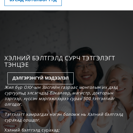
ХЭЛНИЙ БЭЛТГЭЛД СУРЧ ТЭТГЭЛЭГТ
ТЭНЦЭЕ
ДЭЛГЭРЭНГҮЙ МЭДЭЭЛЭЛ
Жил бүр ОХУ-ын Засгийн газраас монголын их дээд
сургуульд элсэгчдэд бакалавр, магистр, докторын
зэргээр, хүссэн мэргэжлээрээ сурах 500 тэтгэлгийг
олгодог.
Тэтгэлэгт хамрагдах нэгэн боломж нь Хэлний бэлтгэлд
сурахад оршдог.
Хэлний бэлтгэлд сурахад: