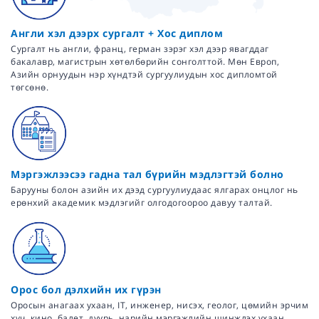
Англи хэл дээрх сургалт + Хос диплом
Сургалт нь англи, франц, герман зэрэг хэл дээр явагддаг
бакалавр, магистрын хөтөлбөрийн сонголттой. Мөн Европ,
Азийн орнуудын нэр хүндтэй сургуулиудын хос дипломтой
төгсөнө.
Мэргэжлээсээ гадна тал бүрийн мэдлэгтэй болно
Барууны болон азийн их дээд сургуулиудаас ялгарах онцлог нь
ерөнхий академик мэдлэгийг олгодогоороо давуу талтай.
Орос бол дэлхийн их гүрэн
Оросын анагаах ухаан, IT, инженер, нисэх, геолог, цөмийн эрчим
хүч, кино, балет, дуурь, нарийн мэргэжлийн шинжлэх ухаан,