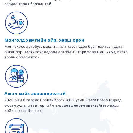
сардаа төлөх боломжтой.
Монголд хамгийн ойр, хөрш орон
Монголоос автобус, машин, галт тэрэг өдөр бүр явахаас гадна,
онгоцоор нисэх тохиолдолд дотоодын тарифаар маш хямд үнээр
зорчих боломжтой.
Ажил хийх зөвшөөрөлтэй
2020 оны 8 сараас Ерөнхийлөгч В.В.Путины зарлигаар гадаад
оюутнууд аливаа төрлийн виз, зөвшөөрөл авалгүйгээр ажил
хийх эрхтэй болсон.