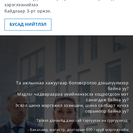
хэрэглээнийхээ
байдлаар 3-рт оржээ.
БУСАД НИЙТЛЭЛ
Та ажлынхаа хажуугаар боловсролоо дээшлүүлмээр
байна уу?
Мэдлэг чадвараараа үеийнхнээсээ хоцрогдсон мэт
санагдаж байна уу?
Эсвэл шинэ мэргэжил эзэмшин, шинэ салбарт хүчээ
сорьмоор байна уу?
Тэгвэл дэлхийд данстай тэргүүлэх их сургуулиуд:
- Бакалавр, магистр, докторын 600 гаруй мэргэжлийн