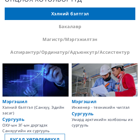
Хэлний бэлтгэл
Бакалавр
Магистр/Мэргэжилтэн
Аспирантур/Ординатур/Адъюнкутр/Ассистентур
Мэргэшил
Мэргэшил
Хэлний бэлтгэл (Санхүү, Эдийн
Инженер - техникийн чиглэл
засаг)
Сургууль
Сургууль
Умард арктикийн холбооны их
ОХУ-ын ЗГ-ын дэргэдэх
сургууль
Санхүүгийн их сургууль
БУСАД ХӨТӨЛБӨРҮҮД