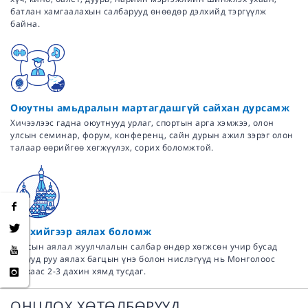
батлан хамгаалахын салбарууд өнөөдөр дэлхийд тэргүүлж
байна.
Оюутны амьдралын мартагдашгүй сайхан дурсамж
Хичээлээс гадна оюутнууд урлаг, спортын арга хэмжээ, олон
улсын семинар, форум, конференц, сайн дурын ажил зэрэг олон
талаар өөрийгөө хөгжүүлэх, сорих боломжтой.
Дэлхийгээр аялах боломж
Оросын аялал жуулчлалын салбар өндөр хөгжсөн учир бусад
орнууд руу аялах багцын үнэ болон нислэгүүд нь Монголоос
явахаас 2-3 дахин хямд тусдаг.
ОНЦЛОХ ХӨТӨЛБӨРҮҮД