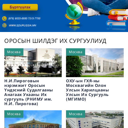
/
ОРОСЫН ШИЛДЭГ ИХ СУРГУУЛИУД
Москва
Москва
Н.И.Пироговын
ОХУ-ын ГХЯ-ны
нэрэмжит Оросын
Москвагийн Олон
Үндэсний Судалгааны
Улсын Харилцааны
Анагаах Ухааны Их
Улсын Их Сургууль
сургууль (РНИМУ им.
(МГИМО)
Н.И. Пирогова)
Москва
Москва