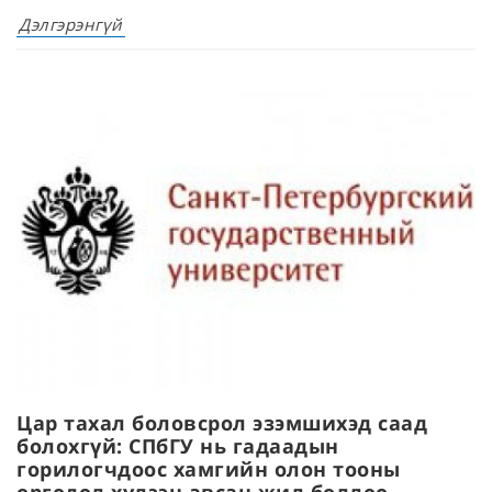
Дэлгэрэнгүй
Цар тахал боловсрол эзэмшихэд саад
болохгүй: СПбГУ нь гадаадын
горилогчдоос хамгийн олон тооны
өргөдөл хүлээн авсан жил боллоо.