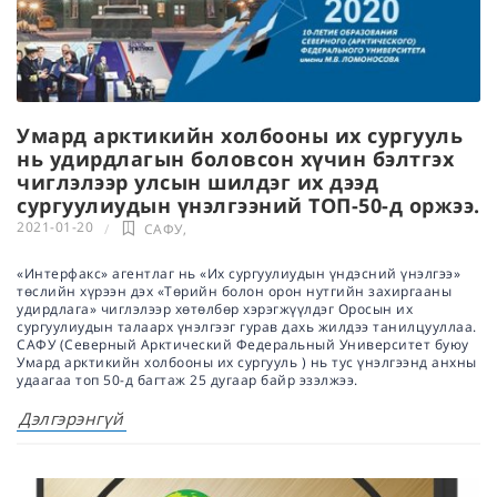
Умард арктикийн холбооны их сургууль
нь удирдлагын боловсон хүчин бэлтгэх
чиглэлээр улсын шилдэг их дээд
сургуулиудын үнэлгээний ТОП-50-д оржээ.
2021-01-20
САФУ
,
«Интерфакс» агентлаг нь «Их сургуулиудын үндэсний үнэлгээ»
төслийн хүрээн дэх «Төрийн болон орон нутгийн захиргааны
удирдлага» чиглэлээр хөтөлбөр хэрэгжүүлдэг Оросын их
сургуулиудын талаарх үнэлгээг гурав дахь жилдээ танилцууллаа.
САФУ (Северный Арктический Федеральный Университет буюу
Умард арктикийн холбооны их сургууль ) нь тус үнэлгээнд анхны
удаагаа топ 50-д багтаж 25 дугаар байр эзэлжээ.
Дэлгэрэнгүй