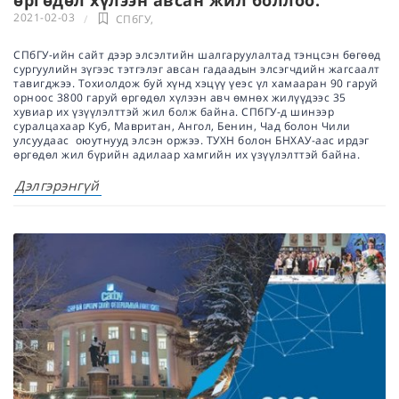
2021-02-03
СПбГУ
,
СПбГУ-ийн сайт дээр элсэлтийн шалгаруулалтад тэнцсэн бөгөөд
сургуулийн зүгээс тэтгэлэг авсан гадаадын элсэгчдийн жагсаалт
тавигджээ. Тохиолдож буй хүнд хэцүү үеэс үл хамааран 90 гаруй
орноос 3800 гаруй өргөдөл хүлээн авч өмнөх жилүүдээс 35
хувиар их үзүүлэлттэй жил болж байна. СПбГУ-д шинээр
суралцахаар Куб, Мавритан, Ангол, Бенин, Чад болон Чили
улсуудаас оюутнууд элсэн оржээ. ТУХН болон БНХАУ-аас ирдэг
өргөдөл жил бүрийн адилаар хамгийн их үзүүлэлттэй байна.
Дэлгэрэнгүй