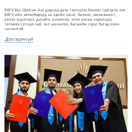
ВВГУ бол Оросын Алс дорнод дахь тэргүүлэх бизнес сургууль юм.
ВВГУ-ийн хөтөлбөрүүд нь эдийн засаг, бизнес, менежмент,
аялал жуулчлал, дизайн, инженер, олон улсын харилцаа,
телевиз сэтгүүл зүй, хэл шинжлэл, багшийн зэрэг бусад олон
чиглэлтэй.
Дэлгэрэнгүй