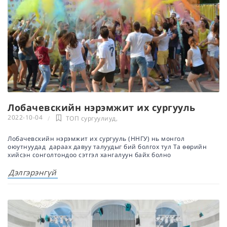
Лобачевскийн нэрэмжит их сургууль
2022-10-04
ТОП сургуулиуд
,
Лобачевскийн нэрэмжит их сургууль (ННГУ) нь монгол
оюутнуудад дараах давуу талуудыг бий болгох тул Та өөрийн
хийсэн сонголтондоо сэтгэл хангалуун байх болно
Дэлгэрэнгүй