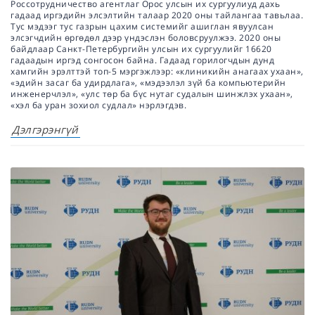
Россотрудничество агентлаг Орос улсын их сургуулиуд дахь
гадаад иргэдийн элсэлтийн талаар 2020 оны тайлангаа тавьлаа.
Тус мэдээг тус газрын цахим системийг ашиглан явуулсан
элсэгчдийн өргөдөл дээр үндэслэн боловсруулжээ. 2020 оны
байдлаар Санкт-Петербургийн улсын их сургуулийг 16620
гадаадын иргэд сонгосон байна. Гадаад горилогчдын дунд
хамгийн эрэлттэй топ-5 мэргэжлээр: «клиникийн анагаах ухаан»,
«эдийн засаг ба удирдлага», «мэдээлэл зүй ба компьютерийн
инженерчлэл», «улс төр ба бүс нутаг судалын шинжлэх ухаан»,
«хэл ба уран зохиол судлал» нэрлэгдэв.
Дэлгэрэнгүй