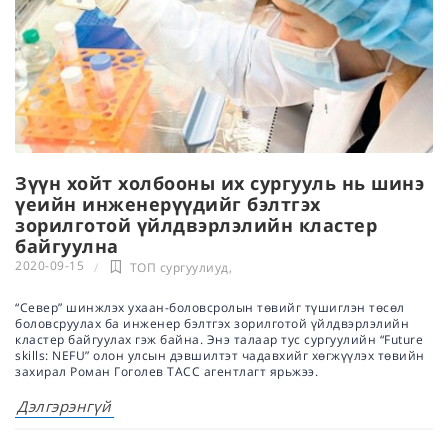
Зүүн хойт холбооны их сургууль нь шинэ
үеийн инженерүүдийг бэлтгэх
зорилготой үйлдвэрлэлийн кластер
байгуулна
2020-09-15
ТОП сургуулиуд
,
“Север” шинжлэх ухаан-боловсролын төвийг түшиглэн төсөл
боловсруулах ба инженер бэлтгэх зорилготой үйлдвэрлэлийн
кластер байгуулах гэж байна. Энэ талаар тус сургуулийн “Future
skills: NEFU” олон улсын дэвшилтэт чадавхийг хөгжүүлэх төвийн
захирал Роман Гоголев ТАСС агентлагт ярьжээ.
Дэлгэрэнгүй