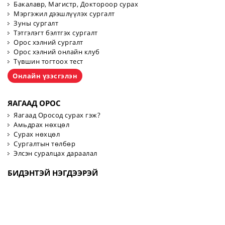
Бакалавр, Магистр, Доктороор сурах
Мэргэжил дээшлүүлэх сургалт
Зуны сургалт
Тэтгэлэгт бэлтгэх сургалт
Орос хэлний сургалт
Орос хэлний онлайн клуб
Түвшин тогтоох тест
Онлайн үзэсгэлэн
ЯАГААД ОРОС
Яагаад Оросод сурах гэж?
Амьдрах нөхцөл
Сурах нөхцөл
Сургалтын төлбөр
Элсэн суралцах дараалал
БИДЭНТЭЙ НЭГДЭЭРЭЙ