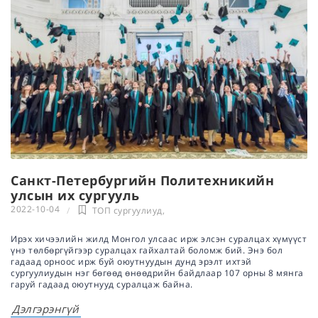
Санкт-Петербургийн Политехникийн
улсын их сургууль
2022-10-04
ТОП сургуулиуд
,
Ирэх хичээлийн жилд Монгол улсаас ирж элсэн суралцах хүмүүст
үнэ төлбөргүйгээр суралцах гайхалтай боломж бий. Энэ бол
гадаад орноос ирж буй оюутнуудын дунд эрэлт ихтэй
сургуулиудын нэг бөгөөд өнөөдрийн байдлаар 107 орны 8 мянга
гаруй гадаад оюутнууд суралцаж байна.
Дэлгэрэнгүй