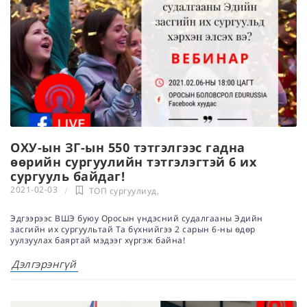
ОХУ-ын ЗГ-ын 550 тэтгэлгээс гадна
өөрийн сургуулийн тэтгэлэгтэй 6 их
сургууль байдаг!
2021-02-03
ТОП сургуулиуд
,
Эдгээрээс ВШЭ буюу Оросын үндэсний судалгааны Эдийн
засгийн их сургуультай Та бүхнийгээ 2 сарын 6-ны өдөр
уулзуулах баяртай мэдээг хүргэж байна!
Дэлгэрэнгүй