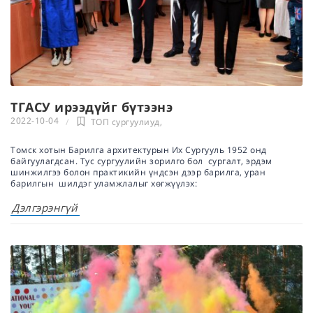
ТГАСУ ирээдүйг бүтээнэ
2022-10-04
ТОП сургуулиуд
,
Томск хотын Барилга архитектурын Их Сургууль 1952 онд
байгуулагдсан. Тус сургуулийн зорилго бол сургалт, эрдэм
шинжилгээ болон практикийн үндсэн дээр барилга, уран
барилгын шилдэг уламжлалыг хөгжүүлэх:
Дэлгэрэнгүй