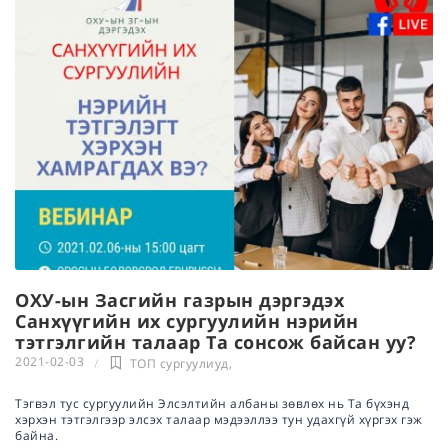
ОХУ-ын Засгийн газрын дэргэдэх
Санхүүгийн их сургуулийн нэрийн
тэтгэлгийн талаар Та сонсож байсан уу?
2021-02-03
ТОП сургуулиуд
,
Тэгвэл тус сургуулийн Элсэлтийн албаны зөвлөх нь Та бүхэнд
хэрхэн тэтгэлгээр элсэх талаар мэдээллээ тун удахгүй хүргэх гэж
байна.