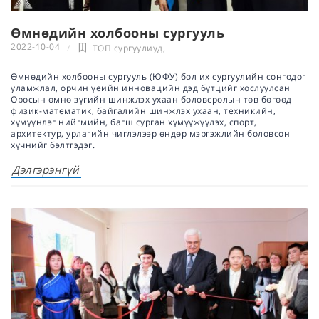
Өмнөдийн холбооны сургууль
2022-10-04
ТОП сургуулиуд
,
Өмнөдийн холбооны сургууль (ЮФУ) бол их сургуулийн сонгодог
уламжлал, орчин үеийн инновацийн дэд бүтцийг хослуулсан
Оросын өмнө зүгийн шинжлэх ухаан боловсролын төв бөгөөд
физик-математик, байгалийн шинжлэх ухаан, техникийн,
хүмүүнлэг нийгмийн, багш сурган хүмүүжүүлэх, спорт,
архитектур, урлагийн чиглэлээр өндөр мэргэжлийн боловсон
хүчнийг бэлтгэдэг.
Дэлгэрэнгүй