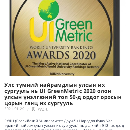
Улс түмний найрамдлын улсын их
сургууль нь UI GreenMetric 2020 олон
улсын үнэлгээний топ 50-д ордог оросын
цорын ганц их сургууль
2021-01-20
РУДН
,
РУДН (Российский Университет Дружбы Народов буюу Улс
түмний найрамдлын улсын их сургууль) нь дэлхийн 912 их дээд