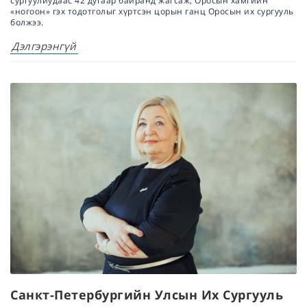
сургуулиудаас 42 дугаар байранд жагсаж, Оросын хамгийн
«ногоон» гэх тодотголыг хүртсэн цорын ганц Оросын их сургууль
болжээ.
Дэлгэрэнгүй
Санкт-Петербургийн Улсын Их Сургууль