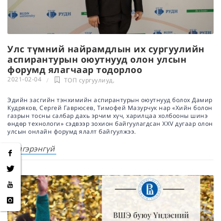
Улс түмний найрамдлын их сургуулийн
аспирантурын оюутнууд олон улсын
форумд ялагчаар тодорлоо
2021-02-04
ТОП сургуулиуд
,
Эдийн засгийн тэнхимийн аспирантурын оюутнууд болох Дамир
Кудряков, Сергей Гаврюсев, Тимофей Мазурчук нар «Хийн болон
газрын тосны салбар дахь эрчим хүч, харилцаа холбооны шинэ
өндөр технологи» сэдвээр зохион байгуулагдсан XXV дугаар олон
улсын онлайн форумд ялалт байгуулжээ.
Дэлгэрэнгүй