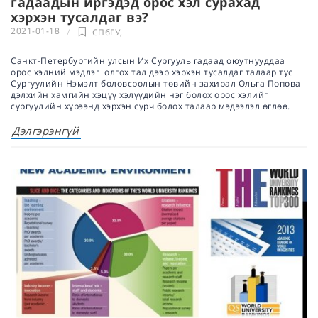
гадаадын иргэдэд орос хэл сурахад
хэрхэн тусалдаг вэ?
2021-01-18
СПбГУ
,
Санкт-Петербургийн улсын Их Сургууль гадаад оюутнууддаа
орос хэлний мэдлэг олгох тал дээр хэрхэн тусалдаг талаар тус
Сургуулийн Нэмэлт боловсролын төвийн захирал Ольга Попова
дэлхийн хамгийн хэцүү хэлүүдийн нэг болох орос хэлийг
сургуулийн хүрээнд хэрхэн сурч болох талаар мэдээлэл өглөө.
Дэлгэрэнгүй