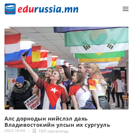
Алс дорнодын нийслэл дахь
Владивостокийн улсын их сургууль
2022-10-04
ТОП сургуулиуд
,